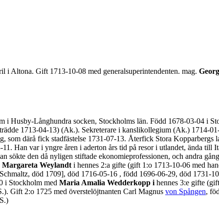
il i Altona. Gift 1713-10-08 med generalsuperintendenten. mag.
Georg
holm i Husby-Långhundra socken, Stockholms län. Född 1678-03-04 i St
trädde 1713-04-13) (Ak.). Sekreterare i kanslikollegium (Ak.) 1714-
ng, som därå fick stadfästelse 1731-07-13. Återfick Stora Kopparbergs
an var i yngre åren i aderton års tid på resor i utlandet, ända till I
an sökte den då nyligen stiftade ekonomieprofessionen, och andra gången
 Margareta Weylandt
i hennes 2:a gifte (gift 1:o 1713-10-06 med han
a Schmaltz, död 1709], död 1716-05-16 , född 1696-06-29, död 1731-1
-10 i Stockholm med
Maria Amalia Wedderkopp i
hennes 3:e gifte (gi
.). Gift 2:o 1725 med överstelöjtnanten Carl Magnus
von Spången
, fö
S.)