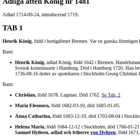
Adliga ätten König nr 1481
Adlad 1714-09-24, introducerad 1719.
TAB 1
Henrik König
, född i hertigdömet Bremen. Var en ganska förmögen 
Barn:
Henrik König
, adlad König, född 1642 i Bremen. Handelsman
Svensk kommissarie i Hamburg. Död i Hamburg 1720. Han befo
1736-08-16 dotter av apotekaren i Stockholm Georg Christian D
Barn:
Christian,
född 1678. Lagman. Död 1762.
Se Tab. 2
Maria Eleonora,
född 1682-03-10, död 1685-01-05.
Anna Catharina,
född 1683-12-19, död 1703-08-04 i Stockho
Helena Maria,
född 1684-12-12 i Stockholm, död 1766-01-23 S
Samuel Hylteen, adlad och friherre
von Hylteen
, född 1671