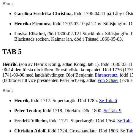
Barn:
Carolina Fredrika Christina,
född 1796-04-11 på Tåby i Östra
Henrika Eleonora,
född 1797-07-10 på Tåby. Stiftsjungfru. 
Lovisa Elisabet,
född 1800-02-12 i Stockholm. Stiftsjungfru.
Blackstads socken, Kalmar län, död i Trästad 1860-05-03.
TAB 5
Henrik
, (son av Henrik König, adlad König, tab 1), född 1686-03-11
06-14 den första direktören för ostindiska kompaniet. Död 1736 (173
1741-09-00 med landshövdingen Olof Benjamin
Ehrencreutz
, född 1
(farbroder till vice presidenten Peter Schaeij, adlad
von Schaeij
) och 
Barn:
Henrik,
född 1717. Superkargör. Död 1785.
Se Tab. 6
Peter Teodor,
född 1718. Direktör. Död 1800.
Se Tab. 9
Fredrik Vilhelm,
född 1721. Superkargör. Död 1764.
Se Tab.
Christian Adolf,
född 1724. Grosshandlare. Död 1803.
Se Tab