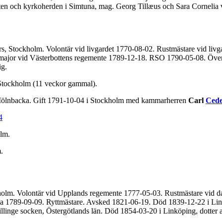
ten och kyrkoherden i Simtuna, mag. Georg Tillæus och Sara Cornelia
s, Stockholm. Volontär vid livgardet 1770-08-02. Rustmästare vid livg
rmajor vid Västerbottens regemente 1789-12-18. RSO 1790-05-08. Över
ig.
Stockholm (11 veckor gammal).
Mölnbacka. Gift 1791-10-04 i Stockholm med kammarherren
Carl
Cede
4
lm.
.
ckholm. Volontär vid Upplands regemente 1777-05-03. Rustmästare vid 
rna 1789-09-09. Ryttmästare. Avsked 1821-06-19. Död 1839-12-22 i Lin
linge socken, Östergötlands län. Död 1854-03-20 i Linköping, dotter a