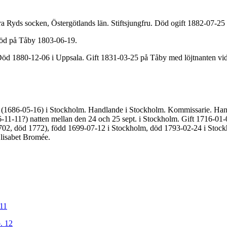
 Ryds socken, Östergötlands län. Stiftsjungfru. Död ogift 1882-07-25 
Död på Tåby 1803-06-19.
 Död 1880-12-06 i Uppsala. Gift 1831-03-25 på Tåby med löjtnanten v
 (1686-05-16) i Stockholm. Handlande i Stockholm. Kommissarie. Han v
6-11-11?) natten mellan den 24 och 25 sept. i Stockholm. Gift 1716-0
702, död 1772), född 1699-07-12 i Stockholm, död 1793-02-24 i Stockh
Elisabet Bromée.
 11
. 12