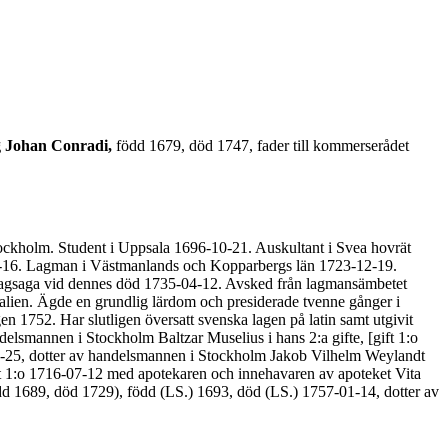
 Johan Conradi,
född 1679, död 1747, fader till kommerserådet
ockholm. Student i Uppsala 1696-10-21. Auskultant i Svea hovrät
01-16. Lagman i Västmanlands och Kopparbergs län 1723-12-19.
 lagsaga vid dennes död 1735-04-12. Avsked från lagmansämbetet
talien. Ägde en grundlig lärdom och presiderade tvenne gånger i
 1752. Har slutligen översatt svenska lagen på latin samt utgivit
delsmannen i Stockholm Baltzar Muselius i hans 2:a gifte, [gift 1:o
0-25, dotter av handelsmannen i Stockholm Jakob Vilhelm Weylandt
ft 1:o 1716-07-12 med apotekaren och innehavaren av apoteket Vita
dd 1689, död 1729), född (LS.) 1693, död (LS.) 1757-01-14, dotter av