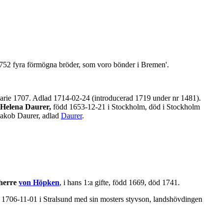
752 fyra förmögna bröder, som voro bönder i Bremen'.
arie 1707. Adlad 1714-02-24 (introducerad 1719 under nr 1481).
Helena Daurer,
född 1653-12-21 i Stockholm, död i Stockholm
 Jakob Daurer, adlad
Daurer
.
iherre
von Höpken
, i hans 1:a gifte, född 1669, död 1741.
1706-11-01 i Stralsund med sin mosters styvson, landshövdingen