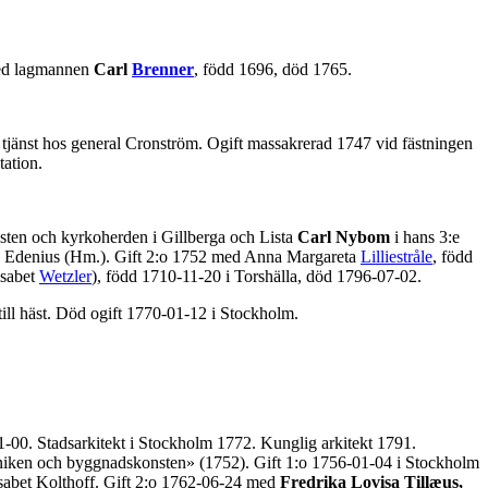
med lagmannen
Carl
Brenner
, född 1696, död 1765.
tjänst hos general Cronström. Ogift massakrerad 1747 vid fästningen
ation.
sten och kyrkoherden i Gillberga och Lista
Carl Nybom
i hans 3:e
eta Edenius (Hm.). Gift 2:o 1752 med Anna Margareta
Lilliestråle
, född
isabet
Wetzler
), född 1710-11-20 i Torshälla, död 1796-07-02.
ill häst. Död ogift 1770-01-12 i Stockholm.
-00. Stadsarkitekt i Stockholm 1772. Kunglig arkitekt 1791.
aniken och byggnadskonsten» (1752). Gift 1:o 1756-01-04 i Stockholm
sabet Kolthoff. Gift 2:o 1762-06-24 med
Fredrika Lovisa Tillæus,