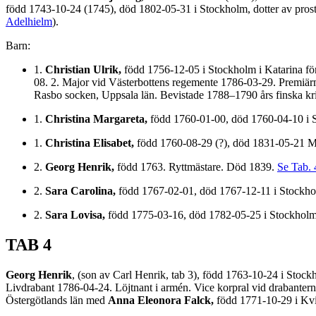
född 1743-10-24 (1745), död 1802-05-31 i Stockholm, dotter av pros
Adelhielm
).
Barn:
1.
Christian Ulrik,
född 1756-12-05 i Stockholm i Katarina för
08. 2. Major vid Västerbottens regemente 1786-03-29. Premiä
Rasbo socken, Uppsala län. Bevistade 1788–1790 års finska kr
1.
Christina Margareta,
född 1760-01-00, död 1760-04-10 i 
1.
Christina Elisabet,
född 1760-08-29 (?), död 1831-05-21 
2.
Georg Henrik,
född 1763. Ryttmästare. Död 1839.
Se Tab. 
2.
Sara Carolina,
född 1767-02-01, död 1767-12-11 i Stockho
2.
Sara Lovisa,
född 1775-03-16, död 1782-05-25 i Stockholm
TAB 4
Georg Henrik
, (son av Carl Henrik, tab 3), född 1763-10-24 i Sto
Livdrabant 1786-04-24. Löjtnant i armén. Vice korpral vid drabante
Östergötlands län med
Anna Eleonora Falck,
född 1771-10-29 i Kvil