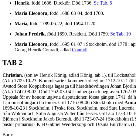
Henrik,
född 1686. Direktör. Död 1736.
Se Tab. 5
Maria Eleonora,
född 1688-03-04, död 1700.
Maria,
född 1789-06-22, död 1694-11-20.
Johan Fredrik,
född 1690. Resident. Död 1759.
Se Tab. 19
Maria Eleonora,
född 1695-01-07 i Stockholm, död 1778 i apr
Georg Henrik Conradi, adlad
Conradi
.
TAB 2
Christian
, (son av Henrik König, adlad König, tab 1), till Locksta
(Ak.) 1709-10-23. Kommissarie i kommerskollegium 1712-10-21 (till
Avstod Stora Kopparbergs lagsaga till häradshövdingen Johan Björli
(Ak.) 1747-08-02. Död 1762-03-04 Lindberga och begraven 1762-03-11. H
Uppsala för av honom utgivna disputationer, första gången 1741, då h
Lärdomsöfningar i tio tomer. Gift 1716-08-06 i Stockholm med
Anna
1698-10-23 i Stockholm, i Tyska förs, Stockholm, med Sara Lucreti
från Wolmar och Sofia Augusta Witter från Jerver. Gift 2:o 1733-10
Björnen i Stockholm Jakob Berendt, död 1723-07-24 i Stockholm (LS
pastor primarius i Kiel Gabriel Wedderkopp och Ursula Burchardi. (L
Barn: