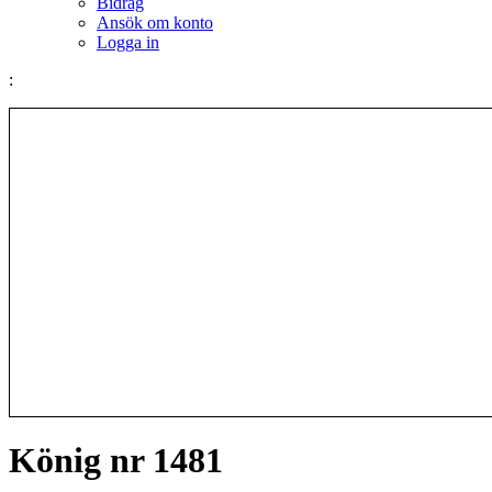
Bidrag
Ansök om konto
Logga in
:
König nr 1481