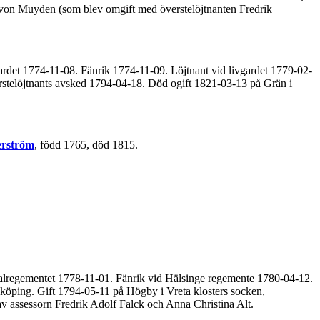
 von Muyden (som blev omgift med överstelöjtnanten Fredrik
ardet 1774-11-08. Fänrik 1774-11-09. Löjtnant vid livgardet 1779-02-
stelöjtnants avsked 1794-04-18. Död ogift 1821-03-13 på Grän i
rström
, född 1765, död 1815.
dalregementet 1778-11-01. Fänrik vid Hälsinge regemente 1780-04-12.
köping. Gift 1794-05-11 på Högby i Vreta klosters socken,
v assessorn Fredrik Adolf Falck och Anna Christina Alt.