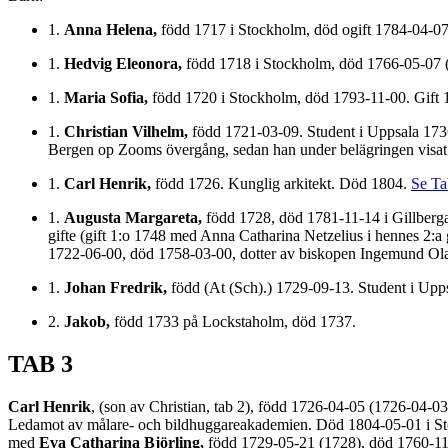
1.
Anna Helena,
född 1717 i Stockholm, död ogift 1784-04-07
1.
Hedvig Eleonora,
född 1718 i Stockholm, död 1766-05-07 
1.
Maria Sofia,
född 1720 i Stockholm, död 1793-11-00. Gift
1.
Christian Vilhelm,
född 1721-03-09. Student i Uppsala 1736
Bergen op Zooms övergång, sedan han under belägringen visat 
1.
Carl Henrik,
född 1726. Kunglig arkitekt. Död 1804.
Se Ta
1.
Augusta Margareta,
född 1728, död 1781-11-14 i Gillberga
gifte (gift 1:o 1748 med Anna Catharina Netzelius i hennes 2:
1722-06-00, död 1758-03-00, dotter av biskopen Ingemund Olai
1.
Johan Fredrik,
född (At (Sch).) 1729-09-13. Student i Upps
2.
Jakob,
född 1733 på Lockstaholm, död 1737.
TAB 3
Carl Henrik
, (son av Christian, tab 2), född 1726-04-05 (1726-04-
Ledamot av målare- och bildhuggareakademien. Död 1804-05-01 i Stoc
med
Eva Catharina Björling,
född 1729-05-21 (1728), död 1760-11-