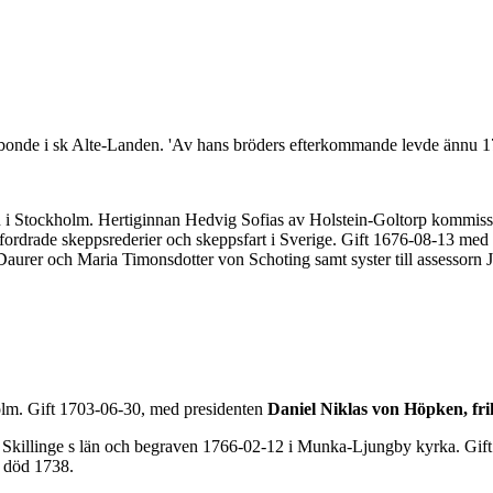
bonde i sk Alte-Landen. 'Av hans bröders efterkommande levde ännu 1
 i Stockholm. Hertiginnan Hedvig Sofias av Holstein-Goltorp kommiss
rdrade skeppsrederier och skeppsfart i Sverige. Gift 1676-08-13 med
aurer och Maria Timonsdotter von Schoting samt syster till assessorn
lm. Gift 1703-06-30, med presidenten
Daniel Niklas von Höpken, fr
killinge s län och begraven 1766-02-12 i Munka-Ljungby kyrka. Gift 
, död 1738.