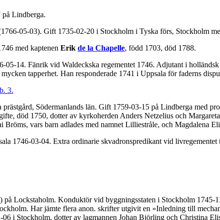
 på Lindberga.
(1766-05-03). Gift 1735-02-20 i Stockholm i Tyska förs, Stockholm 
 1746 med kaptenen
Erik
de la Chapelle
, född 1703, död 1788.
-05-14. Fänrik vid Waldeckska regementet 1746. Adjutant i holländsk 
mycken tapperhet. Han responderade 1741 i Uppsala för faderns disput
b. 3.
 prästgård, Södermanlands län. Gift 1759-03-15 på Lindberga med pro
a gifte, död 1750, dotter av kyrkoherden Anders Netzelius och Margar
 Bröms, vars barn adlades med namnet Lilliestråle, och Magdalena El
ala 1746-03-04. Extra ordinarie skvadronspredikant vid livregementet t
03) på Lockstaholm. Konduktör vid byggningsstaten i Stockholm 1745-11
kholm. Har jämte flera anon. skrifter utgivit en »Inledning till mech
06 i Stockholm, dotter av lagmannen Johan Björling och Christina Eli