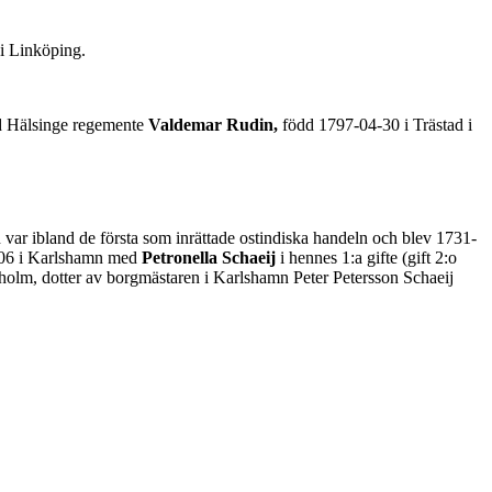
i Linköping.
id Hälsinge regemente
Valdemar Rudin,
född 1797-04-30 i Trästad i
ar ibland de första som inrättade ostindiska handeln och blev 1731-
1-06 i Karlshamn med
Petronella Schaeij
i hennes 1:a gifte (gift 2:o
olm, dotter av borgmästaren i Karlshamn Peter Petersson Schaeij