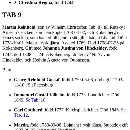
2.
Christina Regina
, född 1744.
TAB 9
Martin Reinhold
(son av Vilhelm Christoffer, Tab. 8), till Rutzky i
Arrasch's socken, som han köpte 1768-04-02, och Kokenberg i
Ermes socken, som han erhöll genom sitt gifte, båda i Livland. Döpt
1728-10-01. Major i rysk tjänst. Avsked 1769. Död 1798-07-25 på
Kokenberg. Gift med
Johanna Justina von Hinckeldey
, född
6
1744, död 1808-11-24 på Kokenberg, dotter av
N. N. von
Hinckeldey och Hedvig Agneta von Ottonissen.
Barn:
Georg Reinhold Gustaf
, född 1770-05-08, död ogift 1793-
11-10 i S:t Petersburg.
Immanuel Gustaf Vilhelm
, född 1773. Landrichter. Död
1849.
Se Tab. 10.
Carl Gotthard
, född 1777. Kirchspielsrichter. Död 1846.
Se
Tab. 12.
Martin
, född 1783-09-06. Löjtnant i rysk tjänst. Stupade ogift