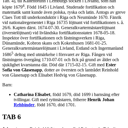
Tab. 4), till Kaltenbrunn i Lemburgs socken i Livland, som han
4
köpte 1679
. Född 1645 i Livland. Studerade fortifikation och
matematik samt kunde även polska, ryska och latin. Antogs av greve
Claes Tott till underkonduktör i Riga och Neumünde 1670. Fänrik
vid nationalregementet i Riga 16735 löjtnant vid fortifikationen s. å.
26/6. Kapten därst. 1674-07-30. Generalkvartermästarelöjtnant
(överstelöjtnant) vid livländska fortifikationsstaten 1678-05-18.
Inspektor över fortifikationen och fästningsverken i Riga,
Dünamünde, Kobron skans och Kokenhusen 1681-01-25.
Generalkvartermästarelöjtnant i Livland, Estland och Ingermanland
5
1686
deltog med utmärkelse i försvaret av Riga. Fången vid
fästningens övergång 1710-07-01 och fick på grund av ålder och
sjuklighet kvarstanna där. Död där 1715-02-15. Gift med
Ester
Sofia von Glasenapp
, dotter av översten och lantrådet Reinhold
von Glasenapp och Elisabet Hedvig von Glasenapp.
Barn:
Catharina Elisabet
, född 1679, död 1699 i barnsäng efter
tvillingar. Gift med ryttmästaren, friherre
Henrik Johan
Rehbinder
, född 1670, död 1701.
TAB 6