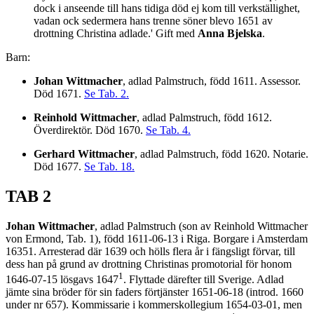
dock i anseende till hans tidiga död ej kom till verkställighet,
vadan ock sedermera hans trenne söner blevo 1651 av
drottning Christina adlade.' Gift med
Anna Bjelska
.
Barn:
Johan Wittmacher
, adlad Palmstruch, född 1611. Assessor.
Död 1671.
Se Tab. 2.
Reinhold Wittmacher
, adlad Palmstruch, född 1612.
Överdirektör. Död 1670.
Se Tab. 4.
Gerhard Wittmacher
, adlad Palmstruch, född 1620. Notarie.
Död 1677.
Se Tab. 18.
TAB 2
Johan Wittmacher
, adlad Palmstruch (son av Reinhold Wittmacher
von Ermond, Tab. 1), född 1611-06-13 i Riga. Borgare i Amsterdam
16351. Arresterad där 1639 och hölls flera år i fängsligt förvar, till
dess han på grund av drottning Christinas promotorial för honom
1
1646-07-15 lösgavs 1647
. Flyttade därefter till Sverige. Adlad
jämte sina bröder för sin faders förtjänster 1651-06-18 (introd. 1660
under nr 657). Kommissarie i kommerskollegium 1654-03-01, men