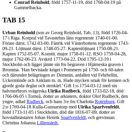
Conrad Reinhold
, född 1757-11-19, död 1768-04-19 på
Gammelbacka.
TAB 15
Urban Reinhold
(son av Georg Reinhold, Tab. 13), född 1726-04-
17 i Riga. Korpral vid Tavastehus läns regemente 1740-01-00.
Förare därst. 1742-03-00. Fänrik vid Västerbottens regemente 1743-
09-21. Löjtnant därst. 1748-05-27. Kaptenlöjtnant 1750-08-21.
Kapten 1752-05-07. Konstit. major 1758-01-12. RSO 1759-04-28,
major 1762-06-23. Avsked 1773-04-22. Död 1795-12-19 i
Stockholm och ligger jämte sin fru begraven i Hjärneska graven i
Bromma. 'Han bevistade kriget i Pommern på 1750- och 60-talen
och därunder belägringen av Demmin, anfallen vid Fehrbellin,
Uckermünde och Anklam m. m. Hade mycken smak för kemien och
gjorde goda deglar och stenkärl.' Gift 1:o 1754-03-12 med sin
halvmorbrors svägerska
Ulrika Rudbeck
, född 1733-02-18, död
1766-06-05 i Torneå, dotter av arkiatern, doktor Olof Rudbeck, den
yngre, adlad
Rudbeck
, och hans 3:e fru Charlotta
Rotenburg
. Gift
2:o 1769-04-18 Kulla-Gunnarstorp med
Ulrika Sparfvenfeldt
,
född 1733-11-05 i Stockholm, död där 1816-07-09, dotter av
hovstallmästaren Johan Henrik
Sparfvenfeldt
, och grevinnan
Christina Johanna
Lillienstedt
,