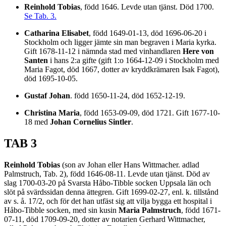
Reinhold Tobias
, född 1646. Levde utan tjänst. Död 1700.
Se Tab. 3.
Catharina Elisabet
, född 1649-01-13, död 1696-06-20 i
Stockholm och ligger jämte sin man begraven i Maria kyrka.
Gift 1678-11-12 i nämnda stad med vinhandlaren
Here von
Santen
i hans 2:a gifte (gift 1:o 1664-12-09 i Stockholm med
Maria Fagot, död 1667, dotter av kryddkrämaren Isak Fagot),
död 1695-10-05.
Gustaf Johan
. född 1650-11-24, död 1652-12-19.
Christina Maria
, född 1653-09-09, död 1721. Gift 1677-10-
18 med
Johan Cornelius Sintler
.
TAB 3
Reinhold Tobias
(son av Johan eller Hans Wittmacher. adlad
Palmstruch, Tab. 2), född 1646-08-11. Levde utan tjänst. Död av
slag 1700-03-20 på Svarsta Håbo-Tibble socken Uppsala län och
slöt på svärdssidan denna ättegren. Gift 1699-02-27, enl. k. tillstånd
av s. å. 17/2, och för det han utfäst sig att vilja bygga ett hospital i
Håbo-Tibble socken, med sin kusin
Maria Palmstruch
, född 1671-
07-11, död 1709-09-20, dotter av notarien Gerhard Wittmacher,