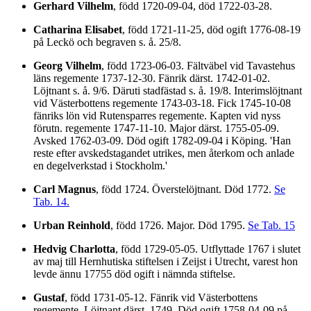
Gerhard Vilhelm
, född 1720-09-04, död 1722-03-28.
Catharina Elisabet
, född 1721-11-25, död ogift 1776-08-19
på Leckö och begraven s. å. 25/8.
Georg Vilhelm
, född 1723-06-03. Fältväbel vid Tavastehus
läns regemente 1737-12-30. Fänrik därst. 1742-01-02.
Löjtnant s. å. 9/6. Däruti stadfästad s. å. 19/8. Interimslöjtnant
vid Västerbottens regemente 1743-03-18. Fick 1745-10-08
fänriks lön vid Rutensparres regemente. Kapten vid nyss
förutn. regemente 1747-11-10. Major därst. 1755-05-09.
Avsked 1762-03-09. Död ogift 1782-09-04 i Köping. 'Han
reste efter avskedstagandet utrikes, men återkom och anlade
en degelverkstad i Stockholm.'
Carl Magnus
, född 1724. Överstelöjtnant. Död 1772.
Se
Tab. 14.
Urban Reinhold
, född 1726. Major. Död 1795.
Se Tab. 15
Hedvig Charlotta
, född 1729-05-05. Utflyttade 1767 i slutet
av maj till Hernhutiska stiftelsen i Zeijst i Utrecht, varest hon
levde ännu 17755 död ogift i nämnda stiftelse.
Gustaf
, född 1731-05-12. Fänrik vid Västerbottens
regemente. Löjtnant därst. 1749. Död ogift 1758-04-09 på