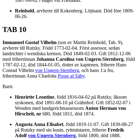
1807-06-02 i slaget vid Friedland.
Reinhold
, arvherre till Kokenberg. Löjtnant. Död före 1809-
06-26.
TAB 10
Immanuel Gustaf Vilhelm
(son av Martin Reinhold, Tab. 9),
arvherre till Rutzky. Född 1773-02-04. Först assessor, sedan
landrichter i wendiska kretsen. Död 1849-02-03. Gift 1812-12-06
med friherrinnan
Johanna Carolina von Ungern-Sternberg
, född
1787-02-12, död 1844-01-05, dotter av kaptenen, friherre Hans
Conrad Vilhelm
von Ungern-Sternberg
, och hans 1:a fru,
friherrinnan Anna Charlotta
Posse af Säby
.
Barn:
Henriette Leontine
, född 1816-04-02 på Rutzky, liksom
syskonen, död 1891-08-10 på Grähnhof. Gift 1852-02-07 i
Wenden med landgerichtsassessorn
Anton Herman von
Hirscheit, nr
680, född 1811, död 1874.
Augusta Anna Elisabet
, född 1819-11-07. Gift 1839-08-27
på Rutzky med sin kusin, ryttmästaren, friherre
Fredrik
Adolf
von Ungern-Sternberg
, född 1800, död 1888.