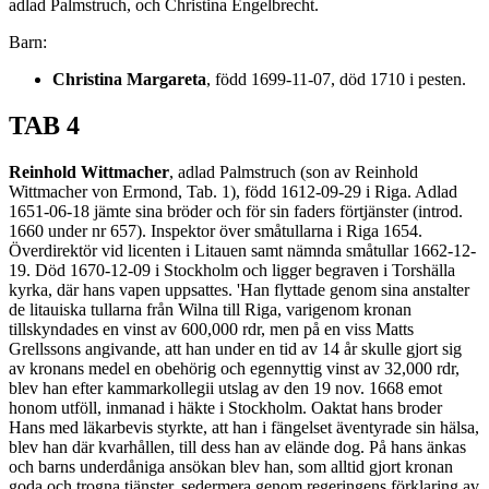
adlad Palmstruch, och Christina Engelbrecht.
Barn:
Christina Margareta
, född 1699-11-07, död 1710 i pesten.
TAB 4
Reinhold Wittmacher
, adlad Palmstruch (son av Reinhold
Wittmacher von Ermond, Tab. 1), född 1612-09-29 i Riga. Adlad
1651-06-18 jämte sina bröder och för sin faders förtjänster (introd.
1660 under nr 657). Inspektor över småtullarna i Riga 1654.
Överdirektör vid licenten i Litauen samt nämnda småtullar 1662-12-
19. Död 1670-12-09 i Stockholm och ligger begraven i Torshälla
kyrka, där hans vapen uppsattes. 'Han flyttade genom sina anstalter
de litauiska tullarna från Wilna till Riga, varigenom kronan
tillskyndades en vinst av 600,000 rdr, men på en viss Matts
Grellssons angivande, att han under en tid av 14 år skulle gjort sig
av kronans medel en obehörig och egennyttig vinst av 32,000 rdr,
blev han efter kammarkollegii utslag av den 19 nov. 1668 emot
honom utföll, inmanad i häkte i Stockholm. Oaktat hans broder
Hans med läkarbevis styrkte, att han i fängelset äventyrade sin hälsa,
blev han där kvarhållen, till dess han av elände dog. På hans änkas
och barns underdåniga ansökan blev han, som alltid gjort kronan
goda och trogna tjänster, sedermera genom regeringens förklaring av