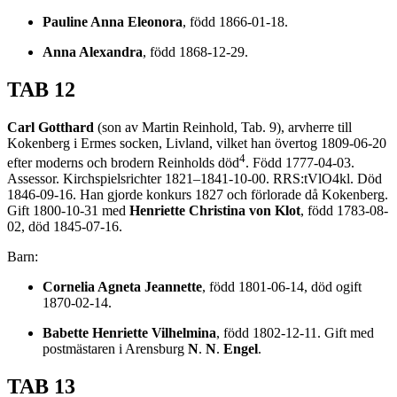
Pauline Anna Eleonora
, född 1866-01-18.
Anna Alexandra
, född 1868-12-29.
TAB 12
Carl Gotthard
(son av Martin Reinhold, Tab. 9), arvherre till
Kokenberg i Ermes socken, Livland, vilket han övertog 1809-06-20
4
efter moderns och brodern Reinholds död
. Född 1777-04-03.
Assessor. Kirchspielsrichter 1821–1841-10-00. RRS:tVlO4kl. Död
1846-09-16. Han gjorde konkurs 1827 och förlorade då Kokenberg.
Gift 1800-10-31 med
Henriette Christina von Klot
, född 1783-08-
02, död 1845-07-16.
Barn:
Cornelia Agneta Jeannette
, född 1801-06-14, död ogift
1870-02-14.
Babette Henriette Vilhelmina
, född 1802-12-11. Gift med
postmästaren i Arensburg
N
.
N
.
Engel
.
TAB 13