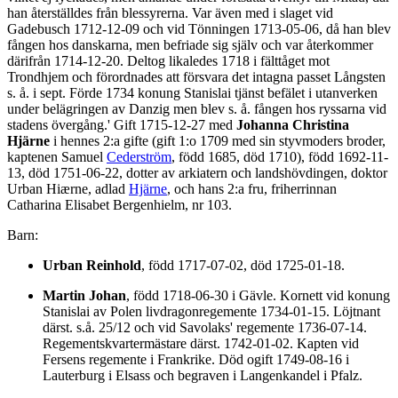
han återställdes från blessyrerna. Var även med i slaget vid
Gadebusch 1712-12-09 och vid Tönningen 1713-05-06, då han blev
fången hos danskarna, men befriade sig själv och var återkommer
därifrån 1714-12-20. Deltog likaledes 1718 i fälttåget mot
Trondhjem och förordnades att försvara det intagna passet Långsten
s. å. i sept. Förde 1734 konung Stanislai tjänst befälet i utanverken
under belägringen av Danzig men blev s. å. fången hos ryssarna vid
stadens övergång.' Gift 1715-12-27 med
Johanna Christina
Hjärne
i hennes 2:a gifte (gift 1:o 1709 med sin styvmoders broder,
kaptenen Samuel
Cederström
, född 1685, död 1710), född 1692-11-
13, död 1751-06-22, dotter av arkiatern och landshövdingen, doktor
Urban Hiærne, adlad
Hjärne
, och hans 2:a fru, friherrinnan
Catharina Elisabet Bergenhielm, nr 103.
Barn:
Urban Reinhold
, född 1717-07-02, död 1725-01-18.
Martin Johan
, född 1718-06-30 i Gävle. Kornett vid konung
Stanislai av Polen livdragonregemente 1734-01-15. Löjtnant
därst. s.å. 25/12 och vid Savolaks' regemente 1736-07-14.
Regementskvartermästare därst. 1742-01-02. Kapten vid
Fersens regemente i Frankrike. Död ogift 1749-08-16 i
Lauterburg i Elsass och begraven i Langenkandel i Pfalz.