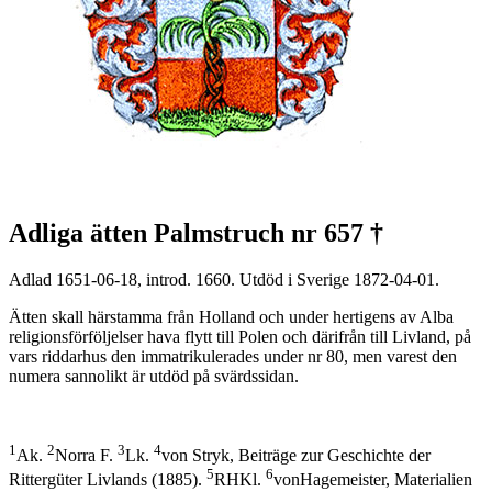
Adliga ätten Palmstruch nr 657 †
Adlad 1651-06-18, introd. 1660. Utdöd i Sverige 1872-04-01.
Ätten skall härstamma från Holland och under hertigens av Alba
religionsförföljelser hava flytt till Polen och därifrån till Livland, på
vars riddarhus den immatrikulerades under nr 80, men varest den
numera sannolikt är utdöd på svärdssidan.
1
2
3
4
Ak.
Norra F.
Lk.
von Stryk, Beiträge zur Geschichte der
5
6
Rittergüter Livlands (1885).
RHKl.
vonHagemeister, Materialien