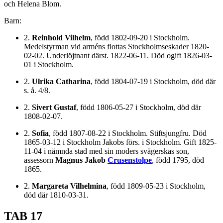
och Helena Blom.
Barn:
2.
Reinhold Vilhelm
, född 1802-09-20 i Stockholm.
Medelstyrman vid arméns flottas Stockholmseskader 1820-
02-02. Underlöjtnant därst. 1822-06-11. Död ogift 1826-03-
01 i Stockholm.
2.
Ulrika Catharina
, född 1804-07-19 i Stockholm, död där
s. å. 4/8.
2.
Sivert Gustaf
, född 1806-05-27 i Stockholm, död där
1808-02-07.
2.
Sofia
, född 1807-08-22 i Stockholm. Stiftsjungfru. Död
1865-03-12 i Stockholm Jakobs förs. i Stockholm. Gift 1825-
11-04 i nämnda stad med sin moders svägerskas son,
assessorn
Magnus Jakob
Crusenstolpe
, född 1795, död
1865.
2.
Margareta Vilhelmina
, född 1809-05-23 i Stockholm,
död där 1810-03-31.
TAB 17