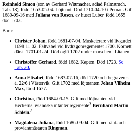
Reinhold Simon
(son av Gerhard Wittmacher, adlad Palmstruch,
Tab. 18), född 1653-05-04. Löjtnant. Död 1710-04-10 i Pernau. Gift
1680-09-16 med
Juliana von Rosen
, av huset Luber, född 1655,
död 1703.
Barn:
Christer Johan
, född 1681-07-04. Musketerare vid livgardet
1698-11-02. Fältväbel vid livdragonregementet 1700. Kornett
därst. 1701-01-24. Död ogift 1702 under marschen i Litauen.
Christoffer Gerhard
, född 1682. Kapten. Död 1723.
Se
Tab. 20.
Anna Elisabet
, född 1683-07-16, död 1720 och begraven s.
å. 22/6 i Västervik. Gift 1702 med löjtnanten
Johan Vilhelm
Max
, född 1677.
Christina
, född 1684-09-15. Gift med löjtnanten vid
3
Beckerns livländska infanteriregemente
Bernhard Martin
8
Schlein
.
Magdalena Juliana
, född 1686-09-04. Gift med ränt- och
proviantmästaren
Ringman
.