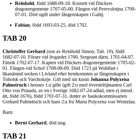
Reinhold
, född 1688-09-18. Kornett vid Dückers
dragonregemente 1707-05-00. Fången vid Perevolotjna 1709-
07-01. Död ogift under fångenskapen i Galitj.
Fabian
, född 1693-03-25, död 1702.
TAB 20
Christoffer Gerhard
(son av Reinhold Simon, Tab. 19), född
1682-07-10. Förare vid livgardet 1700. Sergeant därst. 1701-04-07.
Fänrik 1702-07-17. Kapten vid Dückers dragonregemente 1705-02-
01. Fången vid Schof 1708-08-09. Död 1723 på Wohlfart i
likanämnd socken i Livland efter hemkomsten ur fångenskapen i
Tobolsk och Varchoturje. Gift med sin kusin
Johanna Polyxena
Palmstruch
i hennes 1:a gifte (gift 2:o med överstelöjtnanten Carl
Otto von Priauda, av en i Sverige 1682-07-24 adlad, men ej introd.
ätt, född 1676), född 1701-07-31, dotter av bankokommissarien
Gerhard Palmstruch och hans 2:a fru Maria Polyxena von Wentzlau.
Barn:
Bernt Gerhard
, död ung.
TAB 21