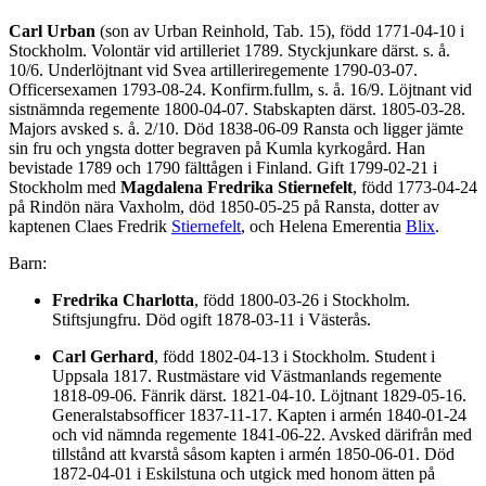
Carl Urban
(son av Urban Reinhold, Tab. 15), född 1771-04-10 i
Stockholm. Volontär vid artilleriet 1789. Styckjunkare därst. s. å.
10/6. Underlöjtnant vid Svea artilleriregemente 1790-03-07.
Officersexamen 1793-08-24. Konfirm.fullm, s. å. 16/9. Löjtnant vid
sistnämnda regemente 1800-04-07. Stabskapten därst. 1805-03-28.
Majors avsked s. å. 2/10. Död 1838-06-09 Ransta och ligger jämte
sin fru och yngsta dotter begraven på Kumla kyrkogård. Han
bevistade 1789 och 1790 fälttågen i Finland. Gift 1799-02-21 i
Stockholm med
Magdalena Fredrika Stiernefelt
, född 1773-04-24
på Rindön nära Vaxholm, död 1850-05-25 på Ransta, dotter av
kaptenen Claes Fredrik
Stiernefelt
, och Helena Emerentia
Blix
.
Barn:
Fredrika Charlotta
, född 1800-03-26 i Stockholm.
Stiftsjungfru. Död ogift 1878-03-11 i Västerås.
Carl Gerhard
, född 1802-04-13 i Stockholm. Student i
Uppsala 1817. Rustmästare vid Västmanlands regemente
1818-09-06. Fänrik därst. 1821-04-10. Löjtnant 1829-05-16.
Generalstabsofficer 1837-11-17. Kapten i armén 1840-01-24
och vid nämnda regemente 1841-06-22. Avsked därifrån med
tillstånd att kvarstå såsom kapten i armén 1850-06-01. Död
1872-04-01 i Eskilstuna och utgick med honom ätten på