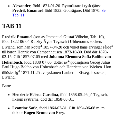
Alexander
, född 1821-01-20. Ryttmästare i rysk tjänst.
Fredrik Emanuel
, född 1822. Godsägare. Död 1870.
Se
Tab. 11.
TAB 11
Fredrik Emanuel
(son av Immanuel Gustaf Vilhelm, Tab. 10),
född 1822-06-04 Rutzky Ägde Tegasch i Ubbenorms socken,
4
4
Livland, som han köpte
1857-04-20 och vilket hans arvingar sålde
till baron Henrik von Campenhausen 1873-10-30. Död där 1870-
02-15. Gift 1857-07-05 med
Johanna Eleonora Sofia Boltho von
4
Hohenbach
, född 1838-07-05, dotter av
godsägaren Georg Julius
Paul Hugo Boltho von Hohenbach och Henrietta von Wieken. Hon
4
tillöste sig
1871-11-25 av syskonen Laubern i Sissegals socken,
Livland.
Barn:
Henriette Helena Carolina
, född 1858-05-26 på Tegasch,
liksom systrarna, död där 1858-08-31.
Leontine Sofie
, född 1864-03-31. Gift 1894-06-08 m. m.
doktor
Eugen Bruno von Frey
.