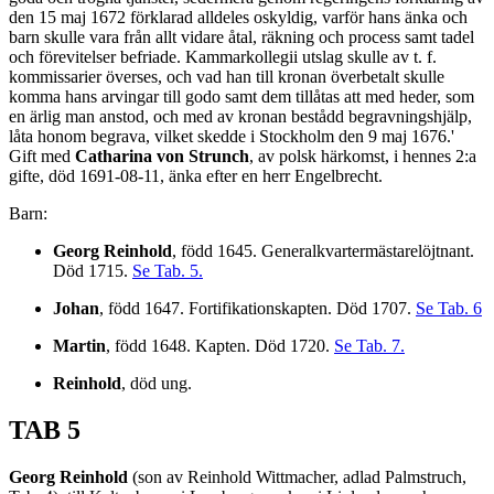
den 15 maj 1672 förklarad alldeles oskyldig, varför hans änka och
barn skulle vara från allt vidare åtal, räkning och process samt tadel
och förevitelser befriade. Kammarkollegii utslag skulle av t. f.
kommissarier överses, och vad han till kronan överbetalt skulle
komma hans arvingar till godo samt dem tillåtas att med heder, som
en ärlig man anstod, och med av kronan bestådd begravningshjälp,
låta honom begrava, vilket skedde i Stockholm den 9 maj 1676.'
Gift med
Catharina von Strunch
, av polsk härkomst, i hennes 2:a
gifte, död 1691-08-11, änka efter en herr Engelbrecht.
Barn:
Georg Reinhold
, född 1645. Generalkvartermästarelöjtnant.
Död 1715.
Se Tab. 5.
Johan
, född 1647. Fortifikationskapten. Död 1707.
Se Tab. 6
Martin
, född 1648. Kapten. Död 1720.
Se Tab. 7.
Reinhold
, död ung.
TAB 5
Georg Reinhold
(son av Reinhold Wittmacher, adlad Palmstruch,