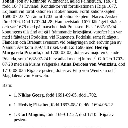
Johan
(son av Reinhold Wittmacher, adlad Palmstruch, Tab. 4),
född 1647 i Livland. Konduktör vid fortifikationen i Riga 1677.
Löjtnant vid fortifikationen i Kokenhusen. Fortifikationskapten
1680-07-23. Var ännu 1703 fortifikationskapten i Narva. Avsked
före 1706. Död 1707-04-28. Han bevistade 1677 fälttåget i Skåne
och var 1678 med på marschen inåt Preussen. Fick 1687-07-04
konungens tillstånd att gå i främmande krigstjänst, varefter han var
med i fälttåget i Podolien, vid Kamenetz Podolski samt fälttåget i
Flandern och Brabant ävensom vid belägringen och erövringen av
Namur. Återkom 1697 till riket. Gift 1:o 1690 med
Hedvig
Margareta Priauda
, död 1700-03-02, dotter av majoren Claude
7
Priauda, som 1682-07-24 blev adlad men ej introd.
. Gift 2:o 1702-
07-28 med sin kusins svägerska
Anna Dorotea von Wentzlau
, död
6
1710-08-02 i Riga av pesten, dotter av Filip von Wentzlau och
Magdalena von Hoeweln.
Barn:
1.
Niklas Georg
, född 1691-09-05, död 1702.
1.
Hedvig Elisabet
, född 1693-08-10, död 1694-05-22.
1.
Carl Magnus
, född 1699-12-22, död 1710 i Riga av
pesten.