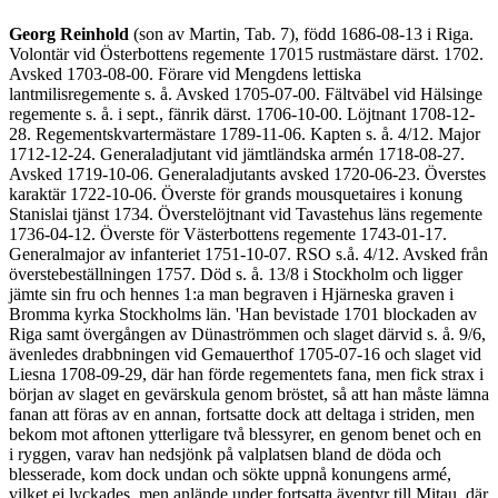
Georg Reinhold
(son av Martin, Tab. 7), född 1686-08-13 i Riga.
Volontär vid Österbottens regemente 17015 rustmästare därst. 1702.
Avsked 1703-08-00. Förare vid Mengdens lettiska
lantmilisregemente s. å. Avsked 1705-07-00. Fältväbel vid Hälsinge
regemente s. å. i sept., fänrik därst. 1706-10-00. Löjtnant 1708-12-
28. Regementskvartermästare 1789-11-06. Kapten s. å. 4/12. Major
1712-12-24. Generaladjutant vid jämtländska armén 1718-08-27.
Avsked 1719-10-06. Generaladjutants avsked 1720-06-23. Överstes
karaktär 1722-10-06. Överste för grands mousquetaires i konung
Stanislai tjänst 1734. Överstelöjtnant vid Tavastehus läns regemente
1736-04-12. Överste för Västerbottens regemente 1743-01-17.
Generalmajor av infanteriet 1751-10-07. RSO s.å. 4/12. Avsked från
överstebeställningen 1757. Död s. å. 13/8 i Stockholm och ligger
jämte sin fru och hennes 1:a man begraven i Hjärneska graven i
Bromma kyrka Stockholms län. 'Han bevistade 1701 blockaden av
Riga samt övergången av Dünaströmmen och slaget därvid s. å. 9/6,
ävenledes drabbningen vid Gemauerthof 1705-07-16 och slaget vid
Liesna 1708-09-29, där han förde regementets fana, men fick strax i
början av slaget en gevärskula genom bröstet, så att han måste lämna
fanan att föras av en annan, fortsatte dock att deltaga i striden, men
bekom mot aftonen ytterligare två blessyrer, en genom benet och en
i ryggen, varav han nedsjönk på valplatsen bland de döda och
blesserade, kom dock undan och sökte uppnå konungens armé,
vilket ej lyckades, men anlände under fortsatta äventyr till Mitau, där