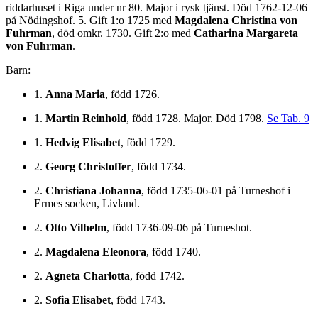
riddarhuset i Riga under nr 80. Major i rysk tjänst. Död 1762-12-06
på Nödingshof. 5. Gift 1:o 1725 med
Magdalena Christina von
Fuhrman
, död omkr. 1730. Gift 2:o med
Catharina Margareta
von Fuhrman
.
Barn:
1.
Anna Maria
, född 1726.
1.
Martin Reinhold
, född 1728. Major. Död 1798.
Se Tab. 9
1.
Hedvig Elisabet
, född 1729.
2.
Georg Christoffer
, född 1734.
2.
Christiana Johanna
, född 1735-06-01 på Turneshof i
Ermes socken, Livland.
2.
Otto Vilhelm
, född 1736-09-06 på Turneshot.
2.
Magdalena Eleonora
, född 1740.
2.
Agneta Charlotta
, född 1742.
2.
Sofia Elisabet
, född 1743.