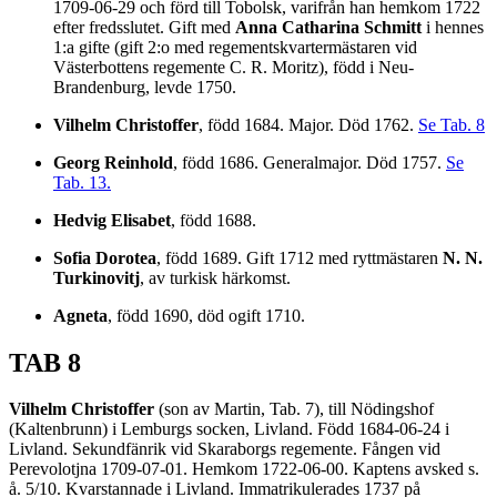
1709-06-29 och förd till Tobolsk, varifrån han hemkom 1722
efter fredsslutet. Gift med
Anna Catharina Schmitt
i hennes
1:a gifte (gift 2:o med regementskvartermästaren vid
Västerbottens regemente C. R. Moritz), född i Neu-
Brandenburg, levde 1750.
Vilhelm Christoffer
, född 1684. Major. Död 1762.
Se Tab. 8
Georg Reinhold
, född 1686. Generalmajor. Död 1757.
Se
Tab. 13.
Hedvig Elisabet
, född 1688.
Sofia Dorotea
, född 1689. Gift 1712 med ryttmästaren
N. N.
Turkinovitj
, av turkisk härkomst.
Agneta
, född 1690, död ogift 1710.
TAB 8
Vilhelm Christoffer
(son av Martin, Tab. 7), till Nödingshof
(Kaltenbrunn) i Lemburgs socken, Livland. Född 1684-06-24 i
Livland. Sekundfänrik vid Skaraborgs regemente. Fången vid
Perevolotjna 1709-07-01. Hemkom 1722-06-00. Kaptens avsked s.
å. 5/10. Kvarstannade i Livland. Immatrikulerades 1737 på