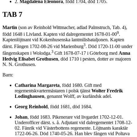
2.
Magdalena Eleonora
, född 1704, död 1705.
TAB 7
Martin
(son av Reinhold Wittmacher, adlad Palmstruch, Tab. 4),
9
född 1648 i Livland. Kapten vid dalregementet 1678-01-00
.
Kaptenlöjtnant vid Kokenhusenska lantmilisbataljonen. Kapten
3
därst. Fången 1702-08-26 vid Marienburg
. Död 1720-11-00 under
3
fångenskapen i Wolodga.
Gift 1678-07-17 i Göteborg med
Anna
Hedvig Elisabet Grothusen
, död 1710 i pesten, dotter av majoren
N. N. Grothusen.
Barn:
Catharina Margareta
, född 1680. Gift med
regementskvartermästaren i polsk tjänst
Wolter Fredrik
Lodinghausen
, genannt Wolff, av kurländsk adel.
Georg Reinhold
, född 1681, död 1684.
Johan
, född 1683. Pikenerare vid livgardet 1702-12-01.
Underofficer därst. s. å. Adjutant vid dalregementet 1708-12-
02. Fänrik vid Västerbottens regemente. Löjtnants karaktär
1722-06-26. Död 1740-05-26. Han blev fången vid Poltava