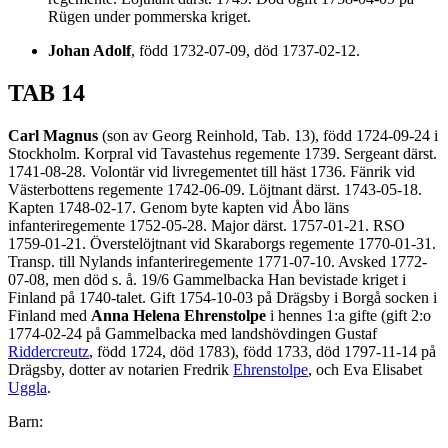
Rügen under pommerska kriget.
Johan Adolf
, född 1732-07-09, död 1737-02-12.
TAB 14
Carl Magnus
(son av Georg Reinhold, Tab. 13), född 1724-09-24 i
Stockholm. Korpral vid Tavastehus regemente 1739. Sergeant därst.
1741-08-28. Volontär vid livregementet till häst 1736. Fänrik vid
Västerbottens regemente 1742-06-09. Löjtnant därst. 1743-05-18.
Kapten 1748-02-17. Genom byte kapten vid Åbo läns
infanteriregemente 1752-05-28. Major därst. 1757-01-21. RSO
1759-01-21. Överstelöjtnant vid Skaraborgs regemente 1770-01-31.
Transp. till Nylands infanteriregemente 1771-07-10. Avsked 1772-
07-08, men död s. å. 19/6 Gammelbacka Han bevistade kriget i
Finland på 1740-talet. Gift 1754-10-03 på Drägsby i Borgå socken i
Finland med
Anna Helena Ehrenstolpe
i hennes 1:a gifte (gift 2:o
1774-02-24 på Gammelbacka med landshövdingen Gustaf
Riddercreutz
, född 1724, död 1783), född 1733, död 1797-11-14 på
Drägsby, dotter av notarien Fredrik
Ehrenstolpe
, och Eva Elisabet
Uggla
.
Barn: