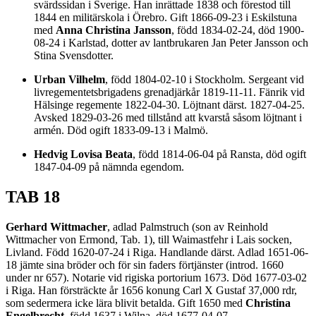
svärdssidan i Sverige. Han inrättade 1838 och förestod till
1844 en militärskola i Örebro. Gift 1866-09-23 i Eskilstuna
med
Anna Christina Jansson
, född 1834-02-24, död 1900-
08-24 i Karlstad, dotter av lantbrukaren Jan Peter Jansson och
Stina Svensdotter.
Urban Vilhelm
, född 1804-02-10 i Stockholm. Sergeant vid
livregementetsbrigadens grenadjärkår 1819-11-11. Fänrik vid
Hälsinge regemente 1822-04-30. Löjtnant därst. 1827-04-25.
Avsked 1829-03-26 med tillstånd att kvarstå såsom löjtnant i
armén. Död ogift 1833-09-13 i Malmö.
Hedvig Lovisa Beata
, född 1814-06-04 på Ransta, död ogift
1847-04-09 på nämnda egendom.
TAB 18
Gerhard Wittmacher
, adlad Palmstruch (son av Reinhold
Wittmacher von Ermond, Tab. 1), till Waimastfehr i Lais socken,
Livland. Född 1620-07-24 i Riga. Handlande därst. Adlad 1651-06-
18 jämte sina bröder och för sin faders förtjänster (introd. 1660
under nr 657). Notarie vid rigiska portorium 1673. Död 1677-03-02
i Riga. Han försträckte år 1656 konung Carl X Gustaf 37,000 rdr,
som sedermera icke lära blivit betalda. Gift 1650 med
Christina
Engelbrecht
, född 1637 i Wilna, död 1677-04-07.