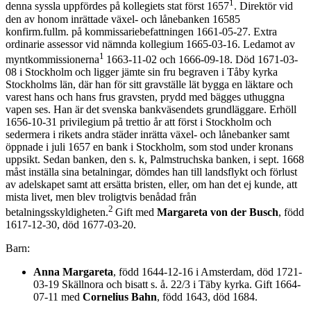
1
denna syssla uppfördes på kollegiets stat först 1657
. Direktör vid
den av honom inrättade växel- och lånebanken 16585
konfirm.fullm. på kommissariebefattningen 1661-05-27. Extra
ordinarie assessor vid nämnda kollegium 1665-03-16. Ledamot av
1
myntkommissionerna
1663-11-02 och 1666-09-18. Död 1671-03-
08 i Stockholm och ligger jämte sin fru begraven i Tåby kyrka
Stockholms län, där han för sitt gravställe lät bygga en läktare och
varest hans och hans frus gravsten, prydd med bägges uthuggna
vapen ses. Han är det svenska bankväsendets grundläggare. Erhöll
1656-10-31 privilegium på trettio år att först i Stockholm och
sedermera i rikets andra städer inrätta växel- och lånebanker samt
öppnade i juli 1657 en bank i Stockholm, som stod under kronans
uppsikt. Sedan banken, den s. k, Palmstruchska banken, i sept. 1668
måst inställa sina betalningar, dömdes han till landsflykt och förlust
av adelskapet samt att ersätta bristen, eller, om han det ej kunde, att
mista livet, men blev troligtvis benådad från
2
betalningsskyldigheten.
Gift med
Margareta von der Busch
, född
1617-12-30, död 1677-03-20.
Barn:
Anna Margareta
, född 1644-12-16 i Amsterdam, död 1721-
03-19 Skällnora och bisatt s. å. 22/3 i Täby kyrka. Gift 1664-
07-11 med
Cornelius Bahn
, född 1643, död 1684.