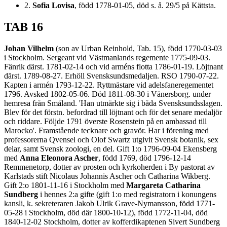
2.
Sofia Lovisa
, född 1778-01-05, död s. å. 29/5 på Kättsta.
TAB 16
Johan Vilhelm
(son av Urban Reinhold, Tab. 15), född 1770-03-03
i Stockholm. Sergeant vid Västmanlands regemente 1775-09-03.
Fänrik därst. 1781-02-14 och vid arméns flotta 1786-01-19. Löjtnant
därst. 1789-08-27. Erhöll Svensksundsmedaljen. RSO 1790-07-22.
Kapten i armén 1793-12-22. Ryttmästare vid adelsfaneregementet
1796. Avsked 1802-05-06. Död 1811-08-30 i Vänersborg. under
hemresa från Småland. 'Han utmärkte sig i båda Svensksundsslagen.
Blev för det förstn. befordrad till löjtnant och för det senare medaljör
och riddare. Följde 1791 överste Rosenstein på en ambassad till
Marocko'. Framstående tecknare och gravör. Har i förening med
professorerna Qvensel och Olof Swartz utgivit Svensk botanik, sex
delar, samt Svensk zoologi, en del. Gift 1:o 1796-09-04 Ekensberg
med
Anna Eleonora Ascher
, född 1769, död 1796-12-14
Remmenetorp, dotter av prosten och kyrkoherden i By pastorat av
Karlstads stift Nicolaus Johannis Ascher och Catharina Wikberg.
Gift 2:o 1801-11-16 i Stockholm med
Margareta Catharina
Sundberg
i hennes 2:a gifte (gift 1:o med registratorn i konungens
kansli, k. sekreteraren Jakob Ulrik Grave-Nymansson, född 1771-
05-28 i Stockholm, död där 1800-10-12), född 1772-11-04, död
1840-12-02 Stockholm, dotter av kofferdikaptenen Sivert Sundberg