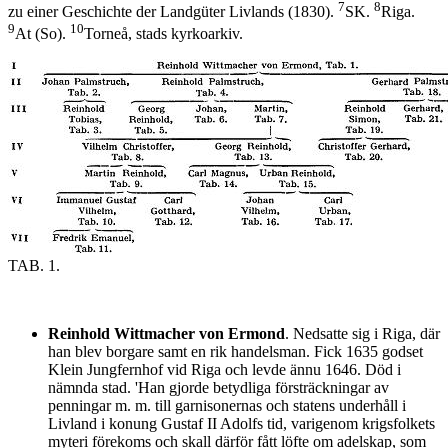
7
8
zu einer Geschichte der Landgüter Livlands (1830).
SK.
Riga.
9
10
At (So).
Torneå, stads kyrkoarkiv.
TAB. 1.
Reinhold Wittmacher von Ermond
. Nedsatte sig i Riga, där
han blev borgare samt en rik handelsman. Fick 1635 godset
Klein Jungfernhof vid Riga och levde ännu 1646. Död i
nämnda stad. 'Han gjorde betydliga försträckningar av
penningar m. m. till garnisonernas och statens underhåll i
Livland i konung Gustaf II Adolfs tid, varigenom krigsfolkets
myteri förekoms och skall därför fått löfte om adelskap, som