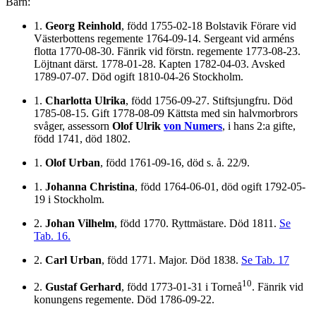
Barn:
1.
Georg Reinhold
, född 1755-02-18 Bolstavik Förare vid
Västerbottens regemente 1764-09-14. Sergeant vid arméns
flotta 1770-08-30. Fänrik vid förstn. regemente 1773-08-23.
Löjtnant därst. 1778-01-28. Kapten 1782-04-03. Avsked
1789-07-07. Död ogift 1810-04-26 Stockholm.
1.
Charlotta Ulrika
, född 1756-09-27. Stiftsjungfru. Död
1785-08-15. Gift 1778-08-09 Kättsta med sin halvmorbrors
svåger, assessorn
Olof Ulrik
von Numers
, i hans 2:a gifte,
född 1741, död 1802.
1.
Olof Urban
, född 1761-09-16, död s. å. 22/9.
1.
Johanna Christina
, född 1764-06-01, död ogift 1792-05-
19 i Stockholm.
2.
Johan Vilhelm
, född 1770. Ryttmästare. Död 1811.
Se
Tab. 16.
2.
Carl Urban
, född 1771. Major. Död 1838.
Se Tab. 17
10
2.
Gustaf Gerhard
, född 1773-01-31 i Torneå
. Fänrik vid
konungens regemente. Död 1786-09-22.