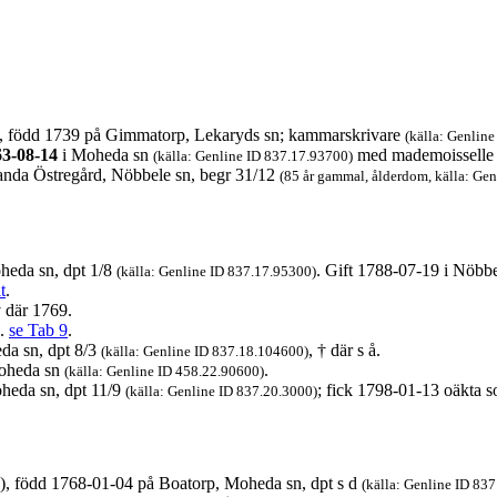
), född 1739 på Gimmatorp, Lekaryds sn; kammarskrivare
(källa: Genlin
63-08-14
i Moheda sn
med mademoissell
(källa: Genline ID 837.17.93700)
anda Östregård, Nöbbele sn, begr 31/12
(85 år gammal, ålderdom, källa: Ge
heda sn, dpt 1/8
. Gift 1788-07-19 i Nöbb
(källa: Genline ID 837.17.95300)
t
.
 där 1769.
9.
se Tab 9
.
da sn, dpt 8/3
, † där s å.
(källa: Genline ID 837.18.104600)
Moheda sn
.
(källa: Genline ID 458.22.90600)
heda sn, dpt 11/9
; fick 1798-01-13 oäkta
(källa: Genline ID 837.20.3000)
), född 1768-01-04 på Boatorp, Moheda sn, dpt s d
(källa: Genline ID 83