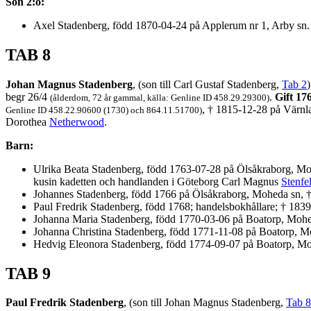
Son 2:o:
Axel Stadenberg, född 1870-04-24 på Applerum nr 1, Arby sn.
TAB 8
Johan Magnus Stadenberg
, (son till Carl Gustaf Stadenberg,
Tab 2
begr 26/4
.
Gift 17
(ålderdom, 72 år gammal, källa: Genline ID 458.29.29300)
, † 1815-12-28 på Värnl
Genline ID 458.22.90600 (1730) och 864.11.51700)
Dorothea
Netherwood
.
Barn:
Ulrika Beata Stadenberg, född 1763-07-28 på Ölsåkraborg, Mo
kusin kadetten och handlanden i Göteborg Carl Magnus
Stenfel
Johannes Stadenberg, född 1766 på Ölsåkraborg, Moheda sn, †
Paul Fredrik Stadenberg, född 1768; handelsbokhållare; † 183
Johanna Maria Stadenberg, född 1770-03-06 på Boatorp, Mohe
Johanna Christina Stadenberg, född 1771-11-08 på Boatorp, 
Hedvig Eleonora Stadenberg, född 1774-09-07 på Boatorp, Mo
TAB 9
Paul Fredrik Stadenberg
, (son till Johan Magnus Stadenberg,
Tab 8