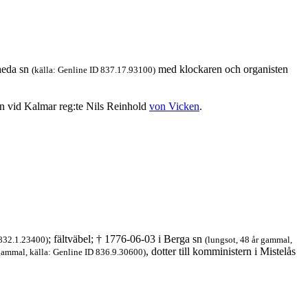
heda sn
med klockaren och organisten
(källa: Genline ID 837.17.93100)
en vid Kalmar reg:te Nils Reinhold
von Vicken
.
; fältväbel; † 1776-06-03 i Berga sn
 832.1.23400)
(lungsot, 48 år gammal,
, dotter till komministern i Mistelås
gammal, källa: Genline ID 836.9.30600)