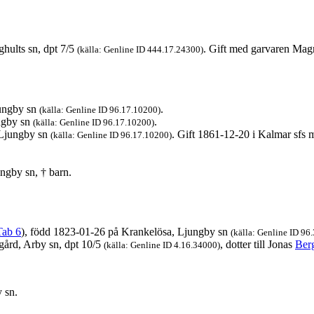
hults sn, dpt 7/5
. Gift med garvaren Ma
(källa: Genline ID 444.17.24300)
jungby sn
.
(källa: Genline ID 96.17.10200)
ngby sn
.
(källa: Genline ID 96.17.10200)
 Ljungby sn
. Gift 1861-12-20 i Kalmar sfs
(källa: Genline ID 96.17.10200)
ngby sn, † barn.
Tab 6
), född 1823-01-26 på Krankelösa, Ljungby sn
(källa: Genline ID 96
gård, Arby sn, dpt 10/5
, dotter till Jonas
Ber
(källa: Genline ID 4.16.34000)
 sn.