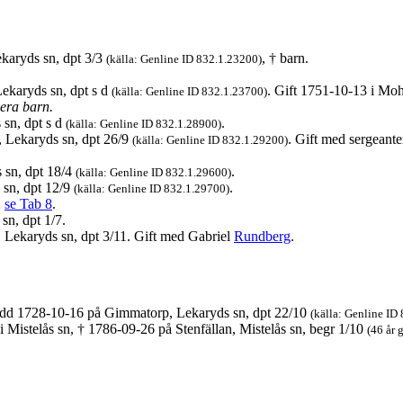
karyds sn, dpt 3/3
, † barn.
(källa: Genline ID 832.1.23200)
ekaryds sn, dpt s d
. Gift 1751-10-13 i Mo
(källa: Genline ID 832.1.23700)
lera barn.
 sn, dpt s d
.
(källa: Genline ID 832.1.28900)
 Lekaryds sn, dpt 26/9
. Gift med sergeant
(källa: Genline ID 832.1.29200)
 sn, dpt 18/4
.
(källa: Genline ID 832.1.29600)
sn, dpt 12/9
.
(källa: Genline ID 832.1.29700)
2
se Tab 8
.
n, dpt 1/7.
Lekaryds sn, dpt 3/11. Gift med Gabriel
Rundberg
.
född 1728-10-16 på Gimmatorp, Lekaryds sn, dpt 22/10
(källa: Genline ID
i Mistelås sn, † 1786-09-26 på Stenfällan, Mistelås sn, begr 1/10
(46 år 