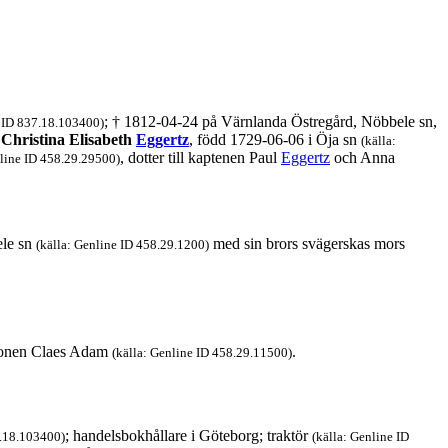
; † 1812-04-24 på Värnlanda Östregård, Nöbbele sn,
e ID 837.18.103400)
e
Christina Elisabeth
Eggertz
, född 1729-06-06 i Öja sn
(källa:
, dotter till kaptenen Paul
Eggertz
och Anna
nline ID 458.29.29500)
ele sn
med sin brors svägerskas mors
(källa: Genline ID 458.29.1200)
 sonen Claes Adam
.
(källa: Genline ID 458.29.11500)
; handelsbokhållare i Göteborg; traktör
7.18.103400)
(källa: Genline ID