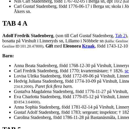
Nils Carl Stadenberg, född 1767-02-05 i Berga sn, dpt 10/2
(kä
Carl Gustaf Stadenberg, född 1776-06-17 i Berga sn; skola i J
Åkers sn.
TAB 4 A
Adolf Fredrik Stadenberg
, (son till Carl Gustaf Stadenberg,
Tab 2
)
bosatta på Virshult i Linneryds sn, Lillamo i Nöbbele sn
(källa: Genlin
.
Gift
med
Eleonora
Kraak
, född 1743-12-10
Genline ID 101.20.47800)
Barn:
Anna Beata Stadenberg, född 1768-12-30 på Virshult, Linneryd
Carl Fredrik Stadenberg, född 1770; kvartermästare; † 1826.
se
Lovisa Ulrika Stadenberg, född 1772-09-06 på Virshult, Linne
Hedvig Juliana Stadenberg, född 1774-10-09 på Virshult, Linn
.
Paret fick flera barn.
234.8.2000)
Gustafva Magdalena Stadenberg, född 1776-11-27 på Virshult,
Eva Charlotta Stadenberg, född 1779-05-12 på Virshult, Linne
.
ID 854.3.64000)
Anna Sophia Stadenberg, född 1781-02-14 på Virshult, Linner
Gustaf Adolf Stadenberg, född 1783; sergeant; inspektor; † 18
Carolina Stadenberg, född 1786-11-28 på Bastanäsmåla, Linne