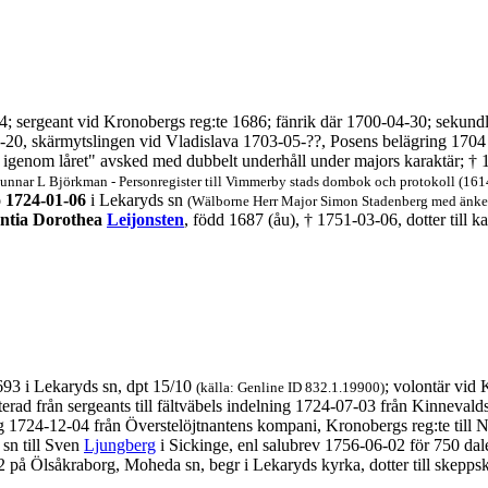
; sergeant vid Kronobergs reg:te 1686; fänrik där 1700-04-30; sekundlöj
20, skärmytslingen vid Vladislava 1703-05-??, Posens belägring 1704 oc
igenom låret" avsked med dubbelt underhåll under majors karaktär; † 1
Gunnar L Björkman - Personregister till Vimmerby stads dombok och protokoll (16
o 1724-01-06
i Lekaryds sn
(Wälborne Herr Major Simon Stadenberg med änkef
ntia Dorothea
Leijonsten
, född 1687 (åu), † 1751-03-06, dotter till 
693 i Lekaryds sn, dpt 15/10
; volontär vid 
(källa: Genline ID 832.1.19900)
terad från sergeants till fältväbels indelning 1724-07-03 från Kinneval
lning 1724-12-04 från Överstelöjtnantens kompani, Kronobergs reg:te til
sn till Sven
Ljungberg
i Sickinge, enl salubrev 1756-06-02 för 750 dal
 på Ölsåkraborg, Moheda sn, begr i Lekaryds kyrka, dotter till skepp