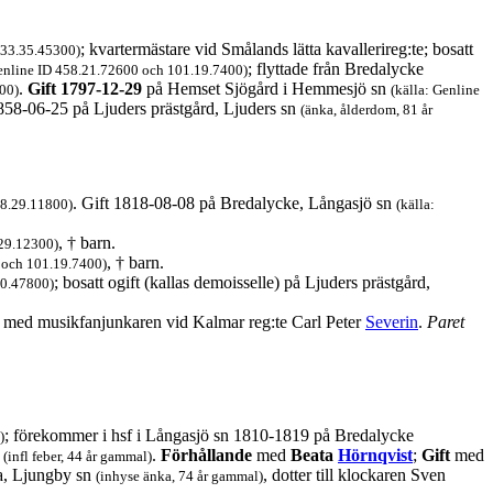
; kvartermästare vid Smålands lätta kavallerireg:te; bosatt
833.35.45300)
; flyttade från Bredalycke
Genline ID 458.21.72600 och 101.19.7400)
.
Gift 1797-12-29
på Hemset Sjögård i Hemmesjö sn
100)
(källa: Genline
1858-06-25 på Ljuders prästgård, Ljuders sn
(änka, ålderdom, 81 år
. Gift 1818-08-08 på Bredalycke, Långasjö sn
58.29.11800)
(källa:
, † barn.
.29.12300)
, † barn.
 och 101.19.7400)
; bosatt ogift (kallas demoisselle) på Ljuders prästgård,
20.47800)
t med musikfanjunkaren vid Kalmar reg:te Carl Peter
Severin
.
Paret
; förekommer i hsf i Långasjö sn 1810-1819 på Bredalycke
)
n
.
Förhållande
med
Beata
Hörnqvist
;
Gift
med
(infl feber, 44 år gammal)
a, Ljungby sn
, dotter till klockaren Sven
(inhyse änka, 74 år gammal)