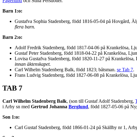
Fagerlund
och Stina Persdotter.
Barn 1:o:
Gustafva Sophia Stadenberg, född 1816-05-04 på Hovgård, Älg
flera barn.
Barn 2:o:
Adolf Fredrik Stadenberg, född 1817-04-06 på Krankelösa, L
Gustaf Peter Stadenberg, född 1818-04-22 på Krankelösa, Lju
Lovisa Gustafva Stadenberg, född 1820-11-27 på Krankelösa,
innan äktenskapet.
Carl Wilhelm Stadenberg Balk, född 1823; båtsman.
se Tab 7
.
Frans Ludvig Stadenberg, född 1827-06-08 på Krankelösa, Lju
TAB 7
Carl Wilhelm Stadenberg Balk
, (son till Gustaf Adolf Stadenberg,
i Arby sn med
Gertrud Johanna
Berglund
, född 1827-05-06 på Ny
Son 1:o:
Carl Gustaf Stadenberg, född 1866-01-24 på Skällby nr 1, Arby