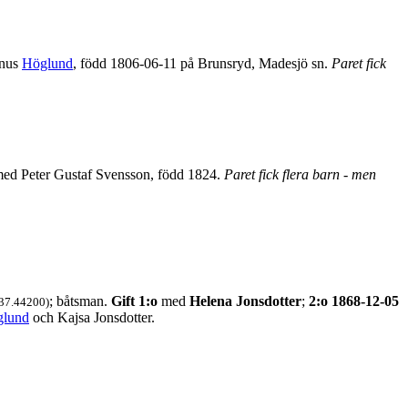
gnus
Höglund
, född 1806-06-11 på Brunsryd, Madesjö sn.
Paret fick
 med Peter Gustaf Svensson, född 1824.
Paret fick flera barn - men
; båtsman.
Gift 1:o
med
Helena Jonsdotter
;
2:o 1868-12-05
.37.44200)
glund
och Kajsa Jonsdotter.