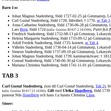
Barn 1:o:
Johan Magnus Stadenberg, född 1727-02-25 på Gimmatorp, Le
Carl Gustaf Stadenberg, född 1728; fältväbel; † 1776.
se Tab 3
.
Anna Catharina Stadenberg, född 1730-06-28 på Gimmatorp, L
Lars
Berg
, född 1724
.
Paret fick f
(källa: Genline ID 837.2.103500)
Friedrich Stadenberg, född 1732-08-13 på Grimstorp, Lekaryds
Helena Margareta Stadenberg, född 1733-09-12 på Gimmatorp,
Adolf Fredrik Stadenberg, född 1735; kornett.
se Tab 4
.
Vilhelm Stadenberg, född 1736-04-14 på Gimmatorp, Lekaryds
Simeon Stadenberg, född 1737-09-10 på Gimmatorp, Lekaryds 
Johan Magnus Stadenberg, född 1739; kammarskrivare; † 181
Conrad Stadenberg, född 1740-06-30 på Gimmatorp, Lekaryds s
Mariana Christina Stadenberg, född 1741-11-01 på Gimmatorp, 
TAB 3
Carl Gustaf Stadenberg
, (son till Carl Gustaf Stadenberg,
Tab 2
), 
.
Gift
med
Ulrika
Hagelberg
, född 1739 
källa: Genline ID 817.23.16300)
pastorat Nils
Hagelberg
och hans 1:a hustru Christina
Lång
.
Söner: