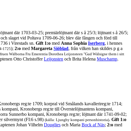
tnant där 1703-03-25; premiärlöjtnant där s å 25/3; löjtnant s å 26/5;
h slaget vid Poltava 1709-06-26; blev där fången och förd till
736 i Virestads sn.
Gift 1:o
med
Anna Sophia
Iserberg
, i hennes
);
2:o
med
Margareta
Siöblad
, från vilken han skildes p g a
14-1725
ruen Wälborna Fru Emerentia Dorothea Leijonsteen "Gud Wälsigne them i sitt
kaptenen Otto Christoffer
Leijonsten
och Brita Helena
Muschamp
.
Kronobergs reg:te 1709; korpral vid Smålands kavallerireg:te 1714;
ds kompani, Kronobergs reg:te till Överstelöjtnantens kompani,
l Norra Sunnerbo kompani, Kronobergs reg:te; löjtnant där 1741-09-02;
er silvermynt (FI:6 s.98)
.
Gift 1:o
(källa: Ljungby kompani personhistoria)
skaptenen Johan Vilhelm
Douglies
och Maria
Bock af Näs
;
2:o
med