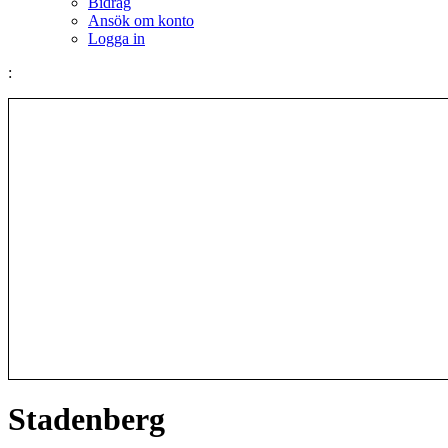
Bidrag
Ansök om konto
Logga in
:
Stadenberg