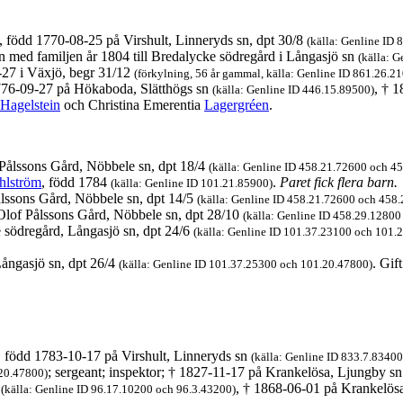
), född 1770-08-25 på Virshult, Linneryds sn, dpt 30/8
(källa: Genline ID 
n med familjen år 1804 till Bredalycke södregård i Långasjö sn
(källa: 
-27 i Växjö, begr 31/12
(förkylning, 56 år gammal, källa: Genline ID 861.26.2
776-09-27 på Hökaboda, Slätthögs sn
, † 
(källa: Genline ID 446.15.89500)
Hagelstein
och Christina Emerentia
Lagergréen
.
Pålssons Gård, Nöbbele sn, dpt 18/4
(källa: Genline ID 458.21.72600 och 4
hlström
, född 1784
.
Paret fick flera barn.
(källa: Genline ID 101.21.85900)
lssons Gård, Nöbbele sn, dpt 14/5
(källa: Genline ID 458.21.72600 och 458
lof Pålssons Gård, Nöbbele sn, dpt 28/10
(källa: Genline ID 458.29.12800
 södregård, Långasjö sn, dpt 24/6
(källa: Genline ID 101.37.23100 och 101.
ångasjö sn, dpt 26/4
. Gif
(källa: Genline ID 101.37.25300 och 101.20.47800)
, född 1783-10-17 på Virshult, Linneryds sn
(källa: Genline ID 833.7.83400
; sergeant; inspektor; † 1827-11-17 på Krankelösa, Ljungby s
.20.47800)
n
, † 1868-06-01 på Krankelös
(källa: Genline ID 96.17.10200 och 96.3.43200)