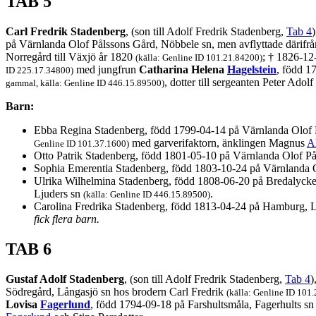
TAB 5
Carl Fredrik Stadenberg
, (son till Adolf Fredrik Stadenberg,
Tab 4
på Värnlanda Olof Pålssons Gård, Nöbbele sn, men avflyttade därifrå
Norregård till Växjö år 1820
; † 1826-12
(källa: Genline ID 101.21.84200)
med jungfrun
Catharina Helena
Hagelstein
, född 1
ID 225.17.34800)
, dotter till sergeanten Peter Adolf
gammal, källa: Genline ID 446.15.89500)
Barn:
Ebba Regina Stadenberg, född 1799-04-14 på Värnlanda Olof 
med garverifaktorn, änklingen Magnus
A
Genline ID 101.37.1600)
Otto Patrik Stadenberg, född 1801-05-10 på Värnlanda Olof På
Sophia Emerentia Stadenberg, född 1803-10-24 på Värnlanda O
Ulrika Wilhelmina Stadenberg, född 1808-06-20 på Bredalycke
Ljuders sn
.
(källa: Genline ID 446.15.89500)
Carolina Fredrika Stadenberg, född 1813-04-24 på Hamburg, L
fick flera barn.
TAB 6
Gustaf Adolf Stadenberg
, (son till Adolf Fredrik Stadenberg,
Tab 4
)
Södregård, Långasjö sn hos brodern Carl Fredrik
(källa: Genline ID 101
Lovisa
Fagerlund
, född 1794-09-18 på Farshultsmåla, Fagerhults s