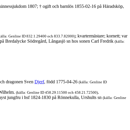
r sinnessjukdom 1807; † ogift och barnlös 1855-02-16 på Häradsköp,
; kvartermästare; kornett; var
, källa: Genline ID 832.1.29400 och 833.7.82000)
på Bredalycke Södregård, Långasjö sn hos sonen Carl Fredrik
(källa:
 och dragonen Sven
Djerf
, född 1775-04-26
(källa: Genline ID
 Wilhelm.
.
(källa: Genline ID 458.29.11500 och 458.21.72500)
yst jungfru i hsf 1824-1830 på Rönnekulla, Urshults sn
(källa: Genline