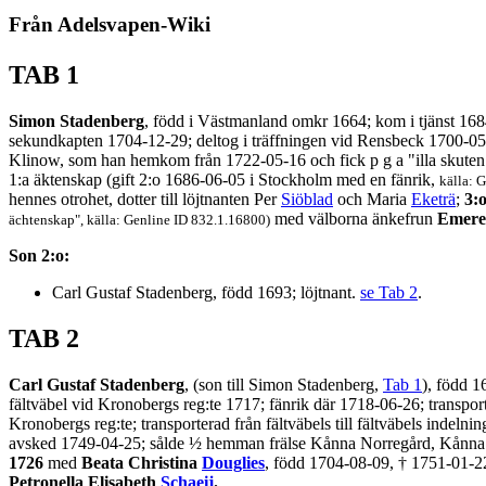
Från Adelsvapen-Wiki
TAB 1
Simon Stadenberg
, född i Västmanland omkr 1664; kom i tjänst 1684
sekundkapten 1704-12-29; deltog i träffningen vid Rensbeck 1700-05-
Klinow, som han hemkom från 1722-05-16 och fick p g a "illa skuten 
1:a äktenskap (gift 2:o 1686-06-05 i Stockholm med en fänrik,
källa: 
hennes otrohet, dotter till löjtnanten Per
Siöblad
och Maria
Eketrä
;
3:
med välborna änkefrun
Emere
ächtenskap", källa: Genline ID 832.1.16800)
Son 2:o:
Carl Gustaf Stadenberg, född 1693; löjtnant.
se Tab 2
.
TAB 2
Carl Gustaf Stadenberg
, (son till Simon Stadenberg,
Tab 1
), född 1
fältväbel vid Kronobergs reg:te 1717; fänrik där 1718-06-26; transpor
Kronobergs reg:te; transporterad från fältväbels till fältväbels inde
avsked 1749-04-25; sålde ½ hemman frälse Kånna Norregård, Kånna 
1726
med
Beata Christina
Douglies
, född 1704-08-09, † 1751-01-22
Petronella Elisabeth
Schaeij
.