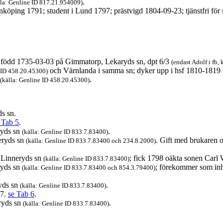
.
lla: Genline ID 817.21.954009)
önköping 1791; student i Lund 1797; prästvigd 1804-09-23; tjänstfri fö
, född 1735-03-03 på Gimmatorp, Lekaryds sn, dpt 6/3
(endast Adolf i fb
och Värnlanda i samma sn; dyker upp i hsf 1810-1819 
e ID 458.20.45300)
.
(källa: Genline ID 458.20.45300)
s sn.
 Tab 5
.
ryds sn
.
(källa: Genline ID 833.7.83400)
eryds sn
. Gift med brukaren
(källa: Genline ID 833.7.83400 och 234.8.2000)
 Linneryds sn
; fick 1798 oäkta sonen Carl
(källa: Genline ID 833.7.83400)
ryds sn
; förekommer som inh
(källa: Genline ID 833.7.83400 och 854.3.79400)
yds sn
.
(källa: Genline ID 833.7.83400)
27.
se Tab 6
.
ryds sn
.
(källa: Genline ID 833.7.83400)