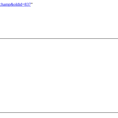
uschamp&oldid=837
”