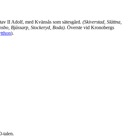
ustav II Adolf, med Kvänsås som sätesgård.
(Skiverstad, Slättna,
nsbo, Bjässarp, Stockeryd, Boda)
. Överste vid Kronobergs
tthon
).
0-talen.