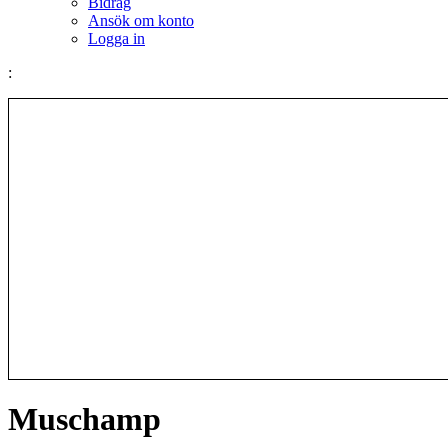
Bidrag
Ansök om konto
Logga in
:
Muschamp