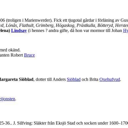
6 (troligen i Marienwerder). Fick ett tjugotal gårdar i förläning av G
d, Lönås, Flathult, Grimberg, Högaskog, Prästkulla, Bötteryd, Herste
elena)
Lindsay
(i hennes ? andra gifte, då hon var mormor till Johan
Hy
 med okänd.
nanten Robert
Bruce
argareta Siöblad
, dotter till Anders
Siöblad
och Brita
Oxehufvud
.
eijonsten
.
925-36.. J. Silfving: Släkter från Eksjö Stad och socken under 1600–170