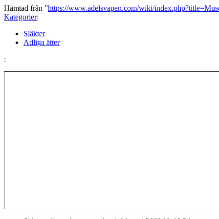
Hämtad från ”
https://www.adelsvapen.com/wiki/index.php?title=M
Kategorier
:
Släkter
Adliga ätter
: