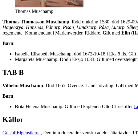
Thomas Muschamp
Thomas Thomasson Muschamp
, född omkring 1580, död 1629-09-0
Hagersryd, Hunsnäs, Bänarp, Risan, Lundstorp, Råsa, Lutarp, Sälery
regemente. Kommendant i Marienwerder. Riddare.
Gift
med
Elin (H
Barn
:
Isabella Elisabeth Muschamp, död 1672-10-18 i Eksjö lfs. Gift
Margareta Muschamp. Död i Eksjö 1683. Gift med överstelöjt
TAB B
Vilhelm Muschamp
. Död 1665. Överste. Landshövding.
Gift
med
M
Barn
Brita Helena Muschamp. Gift med kaptenen Otto Christoffer
L
Källor
Gustaf Elgenstierna
, Den introducerade svenska adelns ättartavlor. 1