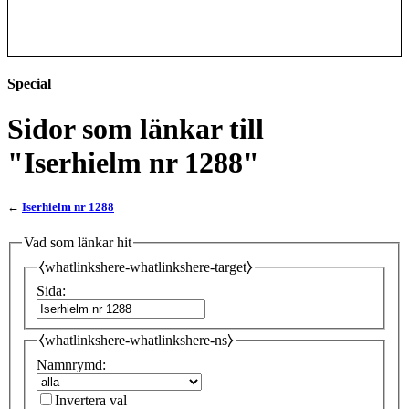
Special
Sidor som länkar till
"Iserhielm nr 1288"
←
Iserhielm nr 1288
Vad som länkar hit
⧼whatlinkshere-whatlinkshere-target⧽
Sida:
⧼whatlinkshere-whatlinkshere-ns⧽
Namnrymd:
Invertera val