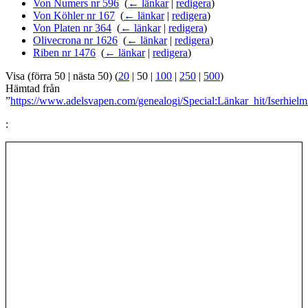
Von Numers nr 596
‎
(
← länkar
|
redigera
)
Von Köhler nr 167
‎
(
← länkar
|
redigera
)
Von Platen nr 364
‎
(
← länkar
|
redigera
)
Olivecrona nr 1626
‎
(
← länkar
|
redigera
)
Riben nr 1476
‎
(
← länkar
|
redigera
)
Visa (
förra 50
|
nästa 50
) (
20
|
50
|
100
|
250
|
500
)
Hämtad från
”
https://www.adelsvapen.com/genealogi/Special:Länkar_hit/Iserhiel
: