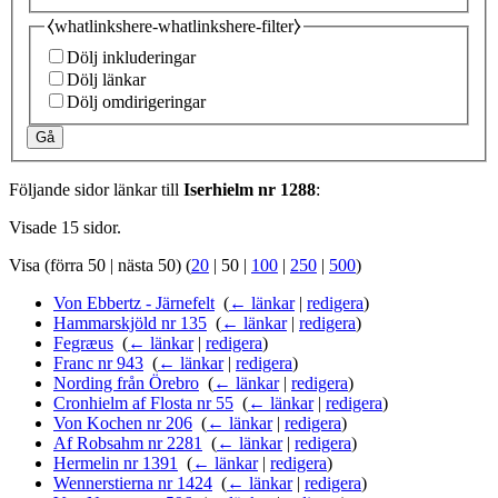
⧼whatlinkshere-whatlinkshere-filter⧽
Dölj inkluderingar
Dölj länkar
Dölj omdirigeringar
Gå
Följande sidor länkar till
Iserhielm nr 1288
:
Visade 15 sidor.
Visa (
förra 50
|
nästa 50
) (
20
|
50
|
100
|
250
|
500
)
Von Ebbertz - Järnefelt
‎
(
← länkar
|
redigera
)
Hammarskjöld nr 135
‎
(
← länkar
|
redigera
)
Fegræus
‎
(
← länkar
|
redigera
)
Franc nr 943
‎
(
← länkar
|
redigera
)
Nording från Örebro
‎
(
← länkar
|
redigera
)
Cronhielm af Flosta nr 55
‎
(
← länkar
|
redigera
)
Von Kochen nr 206
‎
(
← länkar
|
redigera
)
Af Robsahm nr 2281
‎
(
← länkar
|
redigera
)
Hermelin nr 1391
‎
(
← länkar
|
redigera
)
Wennerstierna nr 1424
‎
(
← länkar
|
redigera
)