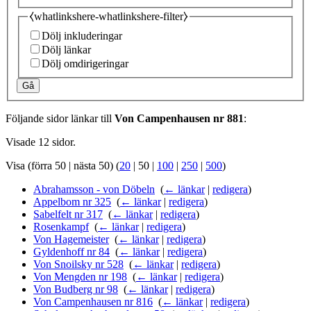
⧼whatlinkshere-whatlinkshere-filter⧽
Dölj inkluderingar
Dölj länkar
Dölj omdirigeringar
Gå
Följande sidor länkar till
Von Campenhausen nr 881
:
Visade 12 sidor.
Visa (
förra 50
|
nästa 50
) (
20
|
50
|
100
|
250
|
500
)
Abrahamsson - von Döbeln
‎
(
← länkar
|
redigera
)
Appelbom nr 325
‎
(
← länkar
|
redigera
)
Sabelfelt nr 317
‎
(
← länkar
|
redigera
)
Rosenkampf
‎
(
← länkar
|
redigera
)
Von Hagemeister
‎
(
← länkar
|
redigera
)
Gyldenhoff nr 84
‎
(
← länkar
|
redigera
)
Von Snoilsky nr 528
‎
(
← länkar
|
redigera
)
Von Mengden nr 198
‎
(
← länkar
|
redigera
)
Von Budberg nr 98
‎
(
← länkar
|
redigera
)
Von Campenhausen nr 816
‎
(
← länkar
|
redigera
)