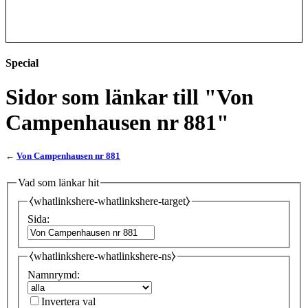
Special
Sidor som länkar till "Von
Campenhausen nr 881"
←
Von Campenhausen nr 881
Vad som länkar hit
⧼whatlinkshere-whatlinkshere-target⧽
Sida:
⧼whatlinkshere-whatlinkshere-ns⧽
Namnrymd:
Invertera val