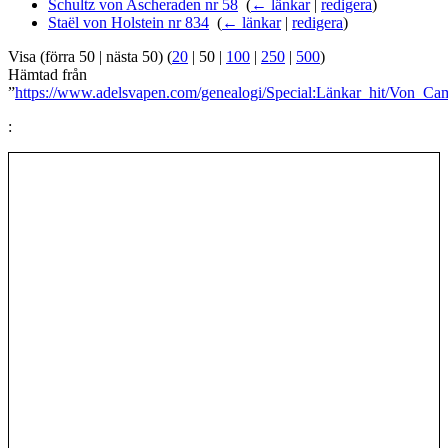
Schultz von Ascheraden nr 58
‎
(
← länkar
|
redigera
)
Staël von Holstein nr 834
‎
(
← länkar
|
redigera
)
Visa (
förra 50
|
nästa 50
) (
20
|
50
|
100
|
250
|
500
)
Hämtad från
”
https://www.adelsvapen.com/genealogi/Special:Länkar_hit/Von_C
: