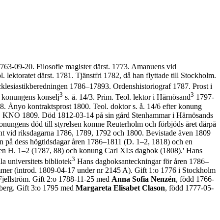
763-09-20. Filosofie magister därst. 1773. Amanuens vid
 lektoratet därst. 1781. Tjänstfri 1782, då han flyttade till Stockholm.
ecklesiastikberedningen 1786–17893. Ordenshistoriograf 1787. Prost i
3
3
a konungens konselj
s. å. 14/3. Prim. Teol. lektor i Härnösand
1797-
8. Ånyo kontraktsprost 1800. Teol. doktor s. å. 14/6 efter konung
3-01. KNO 1809. Död 1812-03-14 på sin gård Stenhammar i Härnösands
konungens död till styrelsen komne Reuterholm och förbjöds året därpå
sentant vid riksdagarna 1786, 1789, 1792 och 1800. Bevistade även 1809
ien på dess högtidsdagar åren 1786–1811 (D. 1–2, 1818) och en
orien H. 1–2 (1787, 88) och konung Carl XI:s dagbok (1808).' Hans
3
a universitets bibliotek
Hans dagboksanteckningar för åren 1786–
mmer (introd. 1809-04-17 under nr 2145 A). Gift 1:o 1776 i Stockholm
Fjellström. Gift 2:o 1788-11-25 med
Anna Sofia Nenzén
, född 1766-
berg. Gift 3:o 1795 med
Margareta Elisabet Clason
, född 1777-05-