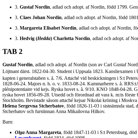
3.
Gustaf Nordin
, adlad och adopt. af Nordin, född 1799. Ge
3.
Claes Johan Nordin
, adlad och adopt. af Nordin, född 18
3.
Margareta Elisabet Nordin
, adlad och adopt. af Nordin, 
3.
Hedvig (
Hedda
) Charlotta Nordin
, adlad och adopt. af N
TAB 2
Gustaf Nordin
, adlad och adopt. af Nordin (son av Carl Gustaf Nord
Löjtnant därst. 1822-04-30. Student i Uppsala 1823. Kansliexamen i
kapten i generalstaben s. å. 7/6. Attaché vid beskickningen i S:t Peter
1828-06-24. Majors n. h. o. v. 1833-08-24. Kammarherre s. å. RRS:tA
plénipotentiaire vid kejs. Ryska hovet s. å. 9/10. KNO 1848-04-28. G
ryska hovet 1856-09-28. Utsedd och förordnad att vara k. m:ts förs
Stockholm. Bevistade såsom attaché kejsar Nikolai kröning i Moskva 
Helena Sergevna Stcherbatov
, född 1826-11-03 i sistnämnda stad, 
Stcherbatov och furstinnan Anna Mikailovna Hilkov.
Barn:
Olga
Anna Margareta
, född 1847-11-03 i S:t Petersburg, d
Lewenhaupt
, född 1834, död 1908.