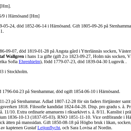
 [Hm].
 5/9 i Härnösand [Hm]
79-05-24, död 1852-06-14 i Härnösand. Gift 1805-09-26 på Stenhammar m
1.
1786-09-07, död 1819-01-28 på Angsta gård i Ytterlännäs socken, Väst
taf Wallgren
i hans 1:a gifte (gift 2:o 1823-09-27, Holm näs socken, 
rika Sofia
Ehrenhielm
), född 1779-07-23, död 1839-04-30 Lugnvik .
03 i Stockholm.
ödd 1796-04-23 på Stenhammar, död ogift 1854-06-10 i Härnösand.
-11-23 på Stenhammar. Adlad 1807-12-28 för sin faders förtjänster samt
verken 1818. Filosofie kandidat 1824-04-28. Disp. pro gradu s. å. Promo
s. å. 11/10. Extra ordinarie amanuens i riksarkivet s. å. 8/11. Kanslist 
sium 1836-10-13 (1837-05-03). RNO 1851-11-10. Vice ordförande i Hä
 ätten på manssidan. Gift 1850-08-18 på Högbo bruk i likan, socken,
r av kaptenen Gustaf
Leijonflycht
, och Sara Lovisa af Nordin.