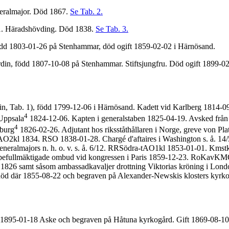
neralmajor. Död 1867.
Se Tab. 2.
01. Häradshövding. Död 1838.
Se Tab. 3.
född 1803-01-26 på Stenhammar, död ogift 1859-02-02 i Härnösand.
ordin, född 1807-10-08 på Stenhammar. Stiftsjungfru. Död ogift 1899-0
in, Tab. 1), född 1799-12-06 i Härnösand. Kadett vid Karlberg 1814-09
4
 Uppsala
1824-12-06. Kapten i generalstaben 1825-04-19. Avsked från lö
4
sburg
1826-02-26. Adjutant hos riksståthållaren i Norge, greve von Plat
O2kl 1834. RSO 1838-01-28. Chargé d'aftaires i Washington s. å. 14/5.
eneralmajors n. h. o. v. s. å. 6/12. RRSödra-tAO1kl 1853-01-01. Kmstk
te befullmäktigade ombud vid kongressen i Paris 1859-12-23. RoKavKMO
1826 samt såsom ambassadkavaljer drottning Viktorias kröning i Londo
död där 1855-08-22 och begraven på Alexander-Newskis klosters kyrkogå
öd 1895-01-18 Aske och begraven på Håtuna kyrkogård. Gift 1869-08-1