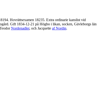
18194. Hovrättsexamen 18235. Extra ordinarie kanslist vid
ogård. Gift 1834-12-21 på Högbo i likan, socken, Gävleborgs län
n Teodor
Nordenadler
, och Jacquette
af Nordin
.