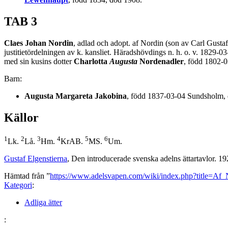
TAB 3
Claes Johan Nordin
, adlad och adopt. af Nordin (son av Carl Gust
justitietördelningen av k. kansliet. Häradshövdings n. h. o. v. 18
med sin kusins dotter
Charlotta
Augusta
Nordenadler
, född 1802-0
Barn:
Augusta Margareta Jakobina
, född 1837-03-04 Sundsholm, 
Källor
1
2
3
4
5
6
Lk.
Lå.
Hm.
KrAB.
MS.
Um.
Gustaf Elgenstierna
, Den introducerade svenska adelns ättartavlor. 1
Hämtad från ”
https://www.adelsvapen.com/wiki/index.php?title=A
Kategori
:
Adliga ätter
: