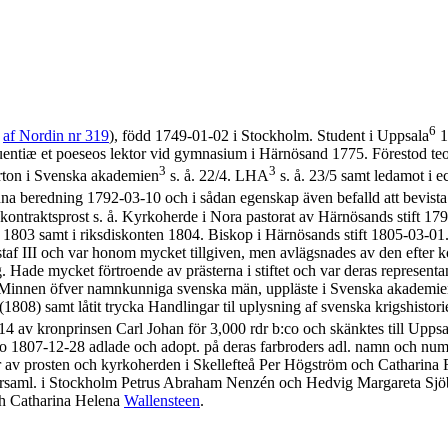
6
n
af Nordin nr 319
), född 1749-01-02 i Stockholm. Student i Uppsala
1
quentiæ et poeseos lektor vid gymnasium i Härnösand 1775. Förestod teol.
3
3
erton i Svenska akademien
s. å. 22/4. LHA
s. å. 23/5 samt ledamot i 
nna beredning 1792-03-10 och i sådan egenskap även befalld att bevist
ontraktsprost s. å. Kyrkoherde i Nora pastorat av Härnösands stift 179
et 1803 samt i riksdiskonten 1804. Biskop i Härnösands stift 1805-0
taf III och var honom mycket tillgiven, men avlägsnades av den efter 
äktig. Hade mycket förtroende av prästerna i stiftet och var deras repre
ttat Minnen öfver namnkunniga svenska män, uppläste i Svenska akadem
(1808) samt låtit trycka Handlingar til uplysning af svenska krigshist
4 av kronprinsen Carl Johan för 3,000 rdr b:co och skänktes till Uppsal
evo 1807-12-28 adlade och adopt. på deras farbroders adl. namn och nu
r av prosten och kyrkoherden i Skellefteå Per Högström och Catharina 
församl. i Stockholm Petrus Abraham Nenzén och Hedvig Margareta Sjö
ch Catharina Helena
Wallensteen
.