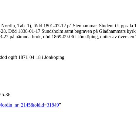
af Nordin, Tab. 1), född 1801-07-12 på Stenhammar. Student i Uppsala 
29-03-28. Död 1838-01-17 Sundsholm samt begraven på Gladhammars kyrk
3-22 på nämnda bruk, död 1869-09-06 i Jönköping, dotter av överste
död ogift 1871-04-18 i Jönköping.
925-36.
f_Nordin_nr_2145&oldid=31849
”