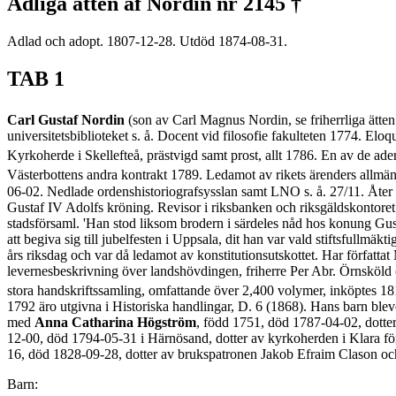
Adliga ätten af Nordin nr 2145 †
Adlad och adopt. 1807-12-28. Utdöd 1874-08-31.
TAB 1
Carl Gustaf Nordin
(son av Carl Magnus Nordin, se friherrliga ätte
universitetsbiblioteket s. å. Docent vid filosofie fakulteten 1774. Elo
Kyrkoherde i Skellefteå, prästvigd samt prost, allt 1786. En av de ad
Västerbottens andra kontrakt 1789. Ledamot av rikets ärenders allmä
06-02. Nedlade ordenshistoriografsysslan samt LNO s. å. 27/11. Åter k
Gustaf IV Adolfs kröning. Revisor i riksbanken och riksgäldskontor
stadsförsaml. 'Han stod liksom brodern i särdeles nåd hos konung Gus
att begiva sig till jubelfesten i Uppsala, dit han var vald stiftsfullm
års riksdag och var då ledamot av konstitutionsutskottet. Har förfa
levernesbeskrivning över landshövdingen, friherre Per Abr. Örnsköld 
stora handskriftssamling, omfattande över 2,400 volymer, inköptes 181
1792 äro utgivna i Historiska handlingar, D. 6 (1868). Hans barn bl
med
Anna Catharina Högström
, född 1751, död 1787-04-02, dotte
12-00, död 1794-05-31 i Härnösand, dotter av kyrkoherden i Klara 
16, död 1828-09-28, dotter av brukspatronen Jakob Efraim Clason o
Barn: