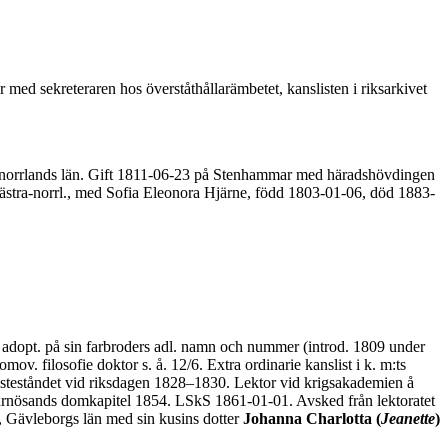
ed sekreteraren hos överståthållarämbetet, kanslisten i riksarkivet
ernorrlands län. Gift 1811-06-23 på Stenhammar med häradshövdingen
Västra-norrl., med Sofia Eleonora Hjärne, född 1803-01-06, död 1883-
 adopt. på sin farbroders adl. namn och nummer (introd. 1809 under
v. filosofie doktor s. å. 12/6. Extra ordinarie kanslist i k. m:ts
i prästeståndet vid riksdagen 1828–1830. Lektor vid krigsakademien å
rnösands domkapitel 1854. LSkS 1861-01-01. Avsked från lektoratet
 Gävleborgs län med sin kusins dotter
Johanna Charlotta (
Jeanette
)