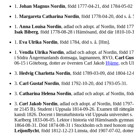
1.
Johan Magnus Nordin
, född 1777-04-21, död 1784-05-02
1.
Margareta Catharina Nordin
, född 1778-04-20, död s. å.
1.
Anna Louisa Nordin
, adlad och adopt. af Nordin, född 17
Isak Biberg
, född 1778-08-28 i Härnösand, död där 1810-10-3
1.
Eva Ulrika Nordin
, född 1784, död s. å. [Hm].
1.
Vendla Ulrika Nordin
, adlad och adopt. af Nordin, född 
i Södra Ångermanlands domsaga, lagmannen, RVO,
Carl Gus
06-15 i Göteborg, dotter av översten Carl Jakob
Hjärne
, och Ul
3.
Hedvig Charlotta Nordin
, född 1789-03-09, död 1804-12-
3.
Carl Gustaf Nordin
, född 1792-10-20, död 1793-05-31.
3.
Catharina Helena Nordin
, adlad och adopt. af Nordin, f
3.
Carl
Jakob Nordin
, adlad och adopt. af Nordin, född 1797
nr 2145 B). Student i Uppsala 1814-09-26. Examen till rättegångs
kansli 1826. Docent i literaturhistoria vid Uppsala universitet 
Karlberg 1833-06-05. Lektor i historia vid Härnösands gymna
1864-08-31. Död 1874-08-31 i Stockholm och med honom utgick
Leijonflycht
, född 1812-12-23 Limsta, död 1907-07-02, dotte