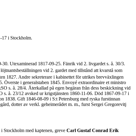
2-17 i Stockholm.
-30. Utexaminerad 1817-09-25. Fänrik vid 2. livgardet s. å. 30/3.
jtnantsbeställningen vid 2. gardet med tillstånd att kvarstå som
en 1827. Andre sekreterare i kabinettet för utrikes brevväxlingen
 Överste i generalstaben 1845. Envoyé extraordinaire et ministro
SO s. å. 28/4. Återkallad på egen begäran från dess beskickning vid
 s. å. 23/12 avsked ur krigstjänsten 1860-11-06. Död 1867-09-17 i
n 1838. Gift 1846-08-09 i S:t Petersburg med ryska furstinnan
rd, dotter av verkl. geheimerådet m. m., furst Sergei Gregorevitj
0 i Stockholm med kaptenen, greve
Carl Gustaf Conrad Erik