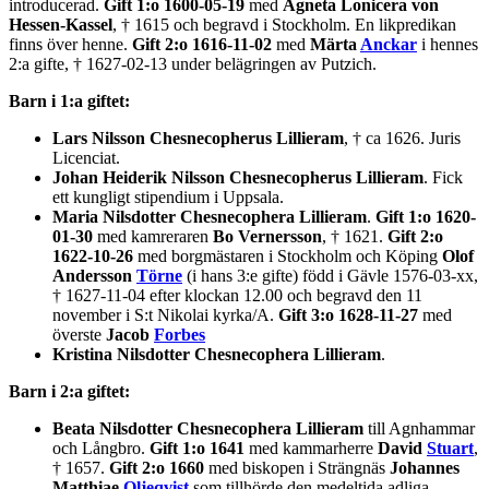
introducerad.
Gift 1:o 1600-05-19
med
Agneta Lonicera von
Hessen-Kassel
, † 1615 och begravd i Stockholm. En likpredikan
finns över henne.
Gift 2:o 1616-11-02
med
Märta
Anckar
i hennes
2:a gifte, † 1627-02-13 under belägringen av Putzich.
Barn i 1:a giftet:
Lars Nilsson Chesnecopherus Lillieram
, † ca 1626. Juris
Licenciat.
Johan Heiderik Nilsson Chesnecopherus Lillieram
. Fick
ett kungligt stipendium i Uppsala.
Maria Nilsdotter Chesnecophera Lillieram
.
Gift 1:o 1620-
01-30
med kamreraren
Bo Vernersson
, † 1621.
Gift 2:o
1622-10-26
med borgmästaren i Stockholm och Köping
Olof
Andersson
Törne
(i hans 3:e gifte) född i Gävle 1576-03-xx,
† 1627-11-04 efter klockan 12.00 och begravd den 11
november i S:t Nikolai kyrka/A.
Gift 3:o 1628-11-27
med
överste
Jacob
Forbes
Kristina Nilsdotter Chesnecophera Lillieram
.
Barn i 2:a giftet:
Beata Nilsdotter Chesnecophera Lillieram
till Agnhammar
och Långbro.
Gift 1:o 1641
med kammarherre
David
Stuart
,
† 1657.
Gift 2:o 1660
med biskopen i Strängnäs
Johannes
Matthiae
Oljeqvist
som tillhörde den medeltida adliga