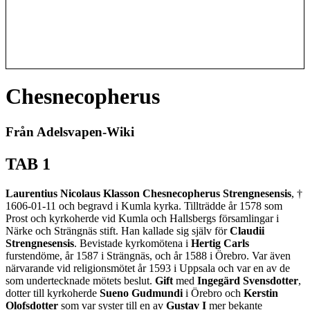
Chesnecopherus
Från Adelsvapen-Wiki
TAB 1
Laurentius Nicolaus Klasson Chesnecopherus Strengnesensis
, †
1606-01-11 och begravd i Kumla kyrka. Tillträdde år 1578 som
Prost och kyrkoherde vid Kumla och Hallsbergs församlingar i
Närke och Strängnäs stift. Han kallade sig själv för
Claudii
Strengnesensis
. Bevistade kyrkomötena i
Hertig Carls
furstendöme, år 1587 i Strängnäs, och år 1588 i Örebro. Var även
närvarande vid religionsmötet år 1593 i Uppsala och var en av de
som undertecknade mötets beslut.
Gift
med
Ingegärd Svensdotter
,
dotter till kyrkoherde
Sueno Gudmundi
i Örebro och
Kerstin
Olofsdotter
som var syster till en av
Gustav I
mer bekante