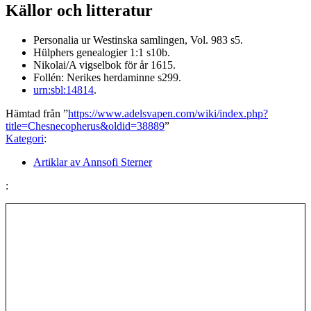
Källor och litteratur
Personalia ur Westinska samlingen, Vol. 983 s5.
Hülphers genealogier 1:1 s10b.
Nikolai/A vigselbok för år 1615.
Follén: Nerikes herdaminne s299.
urn:sbl:14814
.
Hämtad från ”
https://www.adelsvapen.com/wiki/index.php?
title=Chesnecopherus&oldid=38889
”
Kategori
:
Artiklar av Annsofi Sterner
: