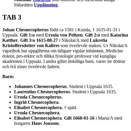
frälseätten
Upplänning
.
TAB 3
Johan Chesnecopherus
född ca 1581 i Kumla, † 1635-01-31 i
Uppsala.
Gift 1:o
med
Urzula von Peltzen
.
Gift 2:o
med
Katarina
Katther
.
Gift 3:o 1615-08-27
i Nikolai/A med
Lukretia
Kristoffersdotter von Kaltres
som överlevde maken. Ur Nikolai/A
vigselbok har uppgifterna om tidigare vigslar inhämtats. Medicine
doktor, pro-rektor och tillika fysiologie professor vid kungliga
akademien i Uppsala. I andra giftet åtskilliga barn, varav tre döttrar
och två söner överlevde fadern.
Barn:
Johannes Chesnecopherus
. Student i Uppsala 1635.
Laurentius Chesnecopherus
. Student i Uppsala 1635.
Ursula Chesnecopherus
.
Ingrid Chesnecophera
.
Elisabet Chesnecophera
, † späd.
Ursula Chesnecophera
.
Elisabet Chesnecophera
.
Gift 1668-01-16
i Maria/A med
borgaren
Hans Jonsson
.