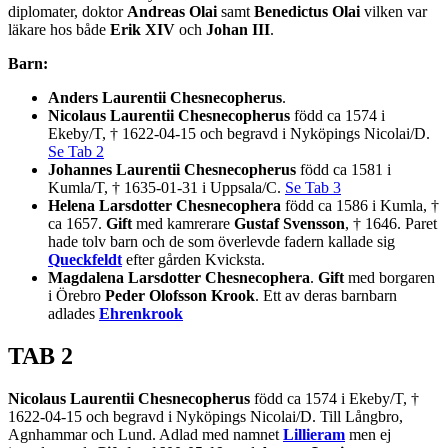
diplomater, doktor
Andreas Olai
samt
Benedictus Olai
vilken var
läkare hos både
Erik XIV
och
Johan III
.
Barn:
Anders Laurentii Chesnecopherus
.
Nicolaus Laurentii Chesnecopherus
född ca 1574 i
Ekeby/T, † 1622-04-15 och begravd i Nyköpings Nicolai/D.
Se Tab 2
Johannes Laurentii Chesnecopherus
född ca 1581 i
Kumla/T, † 1635-01-31 i Uppsala/C.
Se Tab 3
Helena Larsdotter Chesnecophera
född ca 1586 i Kumla, †
ca 1657.
Gift
med kamrerare
Gustaf Svensson
, † 1646. Paret
hade tolv barn och de som överlevde fadern kallade sig
Queckfeldt
efter gården Kvicksta.
Magdalena Larsdotter Chesnecophera
.
Gift
med borgaren
i Örebro
Peder Olofsson Krook
. Ett av deras barnbarn
adlades
Ehrenkrook
TAB 2
Nicolaus Laurentii Chesnecopherus
född ca 1574 i Ekeby/T, †
1622-04-15 och begravd i Nyköpings Nicolai/D. Till Långbro,
Agnhammar och Lund. Adlad med namnet
Lillieram
men ej