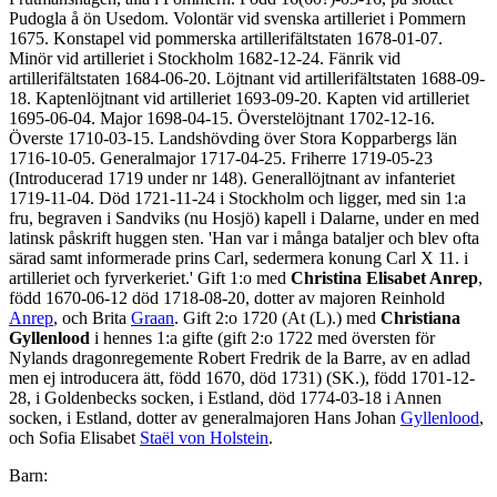
Pudogla å ön Usedom. Volontär vid svenska artilleriet i Pommern
1675. Konstapel vid pommerska artillerifältstaten 1678-01-07.
Minör vid artilleriet i Stockholm 1682-12-24. Fänrik vid
artillerifältstaten 1684-06-20. Löjtnant vid artillerifältstaten 1688-09-
18. Kaptenlöjtnant vid artilleriet 1693-09-20. Kapten vid artilleriet
1695-06-04. Major 1698-04-15. Överstelöjtnant 1702-12-16.
Överste 1710-03-15. Landshövding över Stora Kopparbergs län
1716-10-05. Generalmajor 1717-04-25. Friherre 1719-05-23
(Introducerad 1719 under nr 148). Generallöjtnant av infanteriet
1719-11-04. Död 1721-11-24 i Stockholm och ligger, med sin 1:a
fru, begraven i Sandviks (nu Hosjö) kapell i Dalarne, under en med
latinsk påskrift huggen sten. 'Han var i många bataljer och blev ofta
särad samt informerade prins Carl, sedermera konung Carl X 11. i
artilleriet och fyrverkeriet.' Gift 1:o med
Christina Elisabet Anrep
,
född 1670-06-12 död 1718-08-20, dotter av majoren Reinhold
Anrep
, och Brita
Graan
. Gift 2:o 1720 (At (L).) med
Christiana
Gyllenlood
i hennes 1:a gifte (gift 2:o 1722 med översten för
Nylands dragonregemente Robert Fredrik de la Barre, av en adlad
men ej introducera ätt, född 1670, död 1731) (SK.), född 1701-12-
28, i Goldenbecks socken, i Estland, död 1774-03-18 i Annen
socken, i Estland, dotter av generalmajoren Hans Johan
Gyllenlood
,
och Sofia Elisabet
Staël von Holstein
.
Barn: