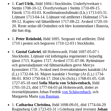
1.
Carl Ulrik,
född 1694 i Stockholm. Underfyrverkare i
Stettin 1708-10-12. Överfyrverkare i Stettin 1710-09-15.
Fänrik 1711-03-03. Konfirmationsfullmakt (Lk.) 1713-03-31.
Löjtnant 1713-04-14. Löjtnant vid artilleriet i Halmstad 1714-
09-12. Kapten vid fältartilleriet 1717-08-22. Avsked 1720-10-
20. Reste sedan till Ostindien och blev kommendant i Batavia,
där han dog.
1.
Peter Reinhold,
född 1695. Sergeant vid artilleriet. Död
1710 i pesten och begraven 1710-12-03 i Stockholm.
1.
Gustaf Gabriel
, till Hohenwardt. Född 1697-05-07 i
Stockholm. Löjtnant vid lothringska regementet i kejserlig
tjänst 1715. Kapten 1727. Avsked 1731-07-06. Ryttmästare
och generaladjutant vid fältmarskalken greve Mercys
kyrassiärer 1731. Avsked med övervaktmästares karaktär (At
(L).) 1732-04-16. Majors karaktär i Sverige (At (L).) 1734-
06-01. RSO 1750-04-17. Död (At (Sch).) 1768-01-05. Gift
1727-05-18 med
Sofia Maria von Schäwenbach,
född
1701-10-23, död 1777-04-03 på Hohenwardt, dotter av
överstelöjtnanten Johan Fredrik
von Schäwenbach
, och
Margareta Maria
von Bauman
.
1.
Catharina Christina,
född 1698-09-01, död 1774-04-29
Regineberg Gift 1723-03-31 i Göteborg med översten
Johan