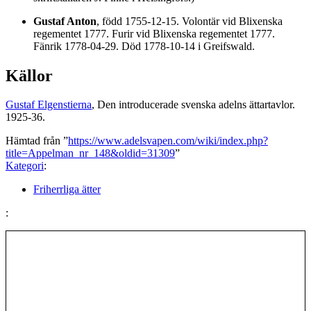
Gustaf Anton
, född 1755-12-15. Volontär vid Blixenska
regementet 1777. Furir vid Blixenska regementet 1777.
Fänrik 1778-04-29. Död 1778-10-14 i Greifswald.
Källor
Gustaf Elgenstierna
, Den introducerade svenska adelns ättartavlor.
1925-36.
Hämtad från ”
https://www.adelsvapen.com/wiki/index.php?
title=Appelman_nr_148&oldid=31309
”
Kategori
:
Friherrliga ätter
: