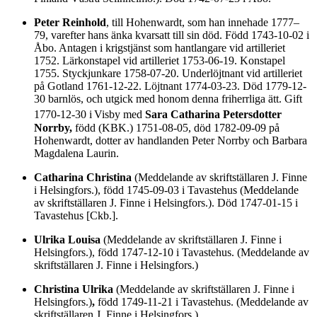
Peter Reinhold
, till Hohenwardt, som han innehade 1777–
79, varefter hans änka kvarsatt till sin död. Född 1743-10-02
i
Åbo. Antagen i krigstjänst som hantlangare vid artilleriet
1752. Lärkonstapel vid artilleriet 1753-06-19. Konstapel
1755. Styckjunkare 1758-07-20. Underlöjtnant vid artilleriet
på Gotland 1761-12-22. Löjtnant 1774-03-23. Död 1779-12-
30 barnlös, och utgick med honom denna friherrliga ätt. Gift
1770-12-30 i
Visby med
Sara Catharina Petersdotter
Norrby,
född (KBK.) 1751-08-05, död 1782-09-09 på
Hohenwardt, dotter av handlanden Peter Norrby och Barbara
Magdalena Laurin.
Catharina Christina
(Meddelande av skriftställaren J. Finne
i Helsingfors.), född 1745-09-03 i Tavastehus (Meddelande
av skriftställaren J. Finne i Helsingfors.). Död 1747-01-15 i
Tavastehus [Ckb.].
Ulrika Louisa
(Meddelande av skriftställaren J. Finne i
Helsingfors.), född 1747-12-10 i Tavastehus. (Meddelande av
skriftställaren J. Finne i Helsingfors.)
Christina Ulrika
(Meddelande av skriftställaren J. Finne i
Helsingfors.)
,
född 1749-11-21 i Tavastehus. (Meddelande av
skriftställaren J. Finne i Helsingfors.)