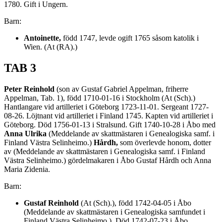
1780. Gift i Ungern.
Barn:
Antoinette,
född 1747, levde ogift 1765 såsom katolik i
Wien. (At (RA).)
TAB 3
Peter Reinhold
(son av Gustaf Gabriel Appelman, friherre
Appelman, Tab. 1), född 1710-01-16 i Stockholm (At (Sch).)
Hantlangare vid artilleriet i Göteborg 1723-11-01. Sergeant 1727-
08-26. Löjtnant vid artilleriet i Finland 1745. Kapten vid artilleriet i
Göteborg. Död 1756-01-13 i Stralsund. Gift 1740-10-28 i Åbo med
Anna Ulrika
(Meddelande av skattmästaren i Genealogiska samf. i
Finland Västra Selinheimo.)
Hårdh,
som överlevde honom, dotter
av (Meddelande av skattmästaren i Genealogiska samf. i Finland
Västra Selinheimo.) gördelmakaren i Åbo Gustaf Hårdh och Anna
Maria Zidenia.
Barn:
Gustaf Reinhold
(At (Sch).), född 1742-04-05 i Åbo
(Meddelande av skattmästaren i Genealogiska samfundet i
Finland Västra Selinheimo.). Död 1742-07-23 i Åbo.