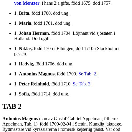
von Mentzer
, i hans 2:a gifte, född 1675, död 1757.
1.
Brita
, född 1700, död ung.
1.
Maria
, född 1701, död ung.
1.
Johan Herman,
född 1704. Löjtnant vid sjöstaten i
Holland. Död ogift.
1.
Niklas,
född 1705 i Elbingen, död 1710 i Stockholm i
pesten.
1.
Hedvig,
född 1706, död ung.
1.
Antonius Magnus,
född 1709.
Se Tab. 2.
1.
Peter Reinhold
, född 1710.
Se Tab. 3.
1.
Sofia,
född 1714, död ung.
TAB 2
Antonius Magnus
(son av Gustaf Gabriel Appelman, friherre
Appelman, Tab. 1), född 1709-02-04 i Stettin. Kunglig jaktpage.
Ryttmästare vid kyrassiärerna i romersk kejserlig tjänst. Var död