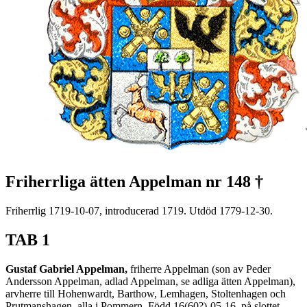
Friherrliga ätten Appelman nr 148 †
Friherrlig 1719-10-07, introducerad 1719. Utdöd 1779-12-30.
TAB 1
Gustaf Gabriel Appelman,
friherre Appelman (son av Peder
Andersson Appelman, adlad Appelman, se adliga ätten Appelman),
arvherre till Hohenwardt, Barthow, Lemhagen, Stoltenhagen och
Prutmanshagen, alla i Pommern. Född 16(60?)-05-16, på slottet