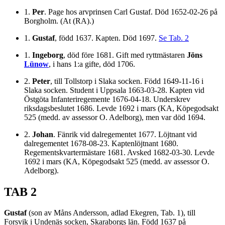
1.
Per
. Page hos arvprinsen Carl Gustaf. Död 1652-02-26
på
Borgholm. (At (RA).)
1.
Gustaf
, född 1637. Kapten. Död 1697.
Se Tab. 2
1.
Ingeborg
, död före 1681. Gift med ryttmästaren
Jöns
Lünow
, i hans 1:a gifte, död 1706.
2.
Peter
, till Tollstorp i Slaka socken. Född 1649-11-16 i
Slaka socken. Student i Uppsala 1663-03-28. Kapten vid
Östgöta Infanteriregemente 1676-04-18. Underskrev
riksdagsbeslutet 1686. Levde 1692 i mars (KA, Köpegodsakt
525 (medd. av assessor O. Adelborg), men var död 1694.
2.
Johan
. Fänrik vid dalregementet 1677. Löjtnant vid
dalregementet 1678-08-23. Kaptenlöjtnant 1680.
Regementskvartermästare 1681. Avsked 1682-03-30. Levde
1692 i mars (KA, Köpegodsakt 525 (medd. av assessor O.
Adelborg).
TAB 2
Gustaf
(son av Måns Andersson, adlad Ekegren, Tab. 1), till
Forsvik i Undenäs socken, Skaraborgs län. Född 1637 på