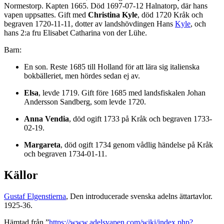
Normestorp. Kapten 1665. Död 1697-07-12 Halnatorp, där hans
vapen uppsattes. Gift med
Christina Kyle
, död 1720 Kråk och
begraven 1720-11-11, dotter av landshövdingen Hans
Kyle
, och
hans 2:a fru Elisabet Catharina von der Lühe.
Barn:
En son. Reste 1685 till Holland för att lära sig italienska
bokbälleriet, men hördes sedan ej av.
Elsa
, levde 1719. Gift före 1685 med landsfiskalen Johan
Andersson Sandberg, som levde 1720.
Anna Vendia
, död ogift 1733 på Kråk och begraven 1733-
02-19.
Margareta
, död ogift 1734 genom vådlig händelse på Kråk
och begraven 1734-01-11.
Källor
Gustaf Elgenstierna
, Den introducerade svenska adelns ättartavlor.
1925-36.
Hämtad från ”
https://www.adelsvapen.com/wiki/index.php?