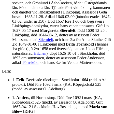
socken, och Grönlund i Åsbo socken, båda i Östergötlands
län. Född i nämnda län. Tjänade först vid räkningskammaren
och därefter vid landskontoret i Linköping. Assessor i Göta
hovrätt 1635-11-28. Adlad 1646-02-09 (introducerades 1647-
03-02, under nr 350). Död 1657 före 17/6 och begraven i
Linköpings domkyrka, varest hans vapen uppsattes. Gift 1:o
1627-05-17 med
Margareta Stiernfelt
, född 1608-12-25 i
Linköping, död 1644-08-12, dotter av assessorn Peder
Mattsson, adlad
Stiernfelt
, och hans 2:a fru Anna Skuthe. Gift
2:o 1649-01-06 i Linköping med
Brita Törnsköld
i hennes
1:a gifte (gift 2:o 1658 med överstelöjtnanten Jakob Hilchen,
naturaliserad
Hilchen
), döpt 1626-10-01 i Stockholm, död
1693 om sommaren, dotter av assessorn Peder Andersson,
adlad
Törnsköld
, och hans 3:e fru Vendla Mårtensdotter.
Barn:
1.
Erik
. Bevistade riksdagen i Stockholm 1664 (ridd. o Ad.
protok.). Död före 1692 i mars. (KA, Köpegodsakt 525
(medd. av assessor O. Adelborg).
1.
Anders
, till Normestorp. Död före 1692 i mars. (KA,
Köpegodsakt 525 (medd. av assessor O. Adelborg). Gift
1667-04-12 i Stockholm Hovförsamlingen med
Maria von
Bilow
[RHG].