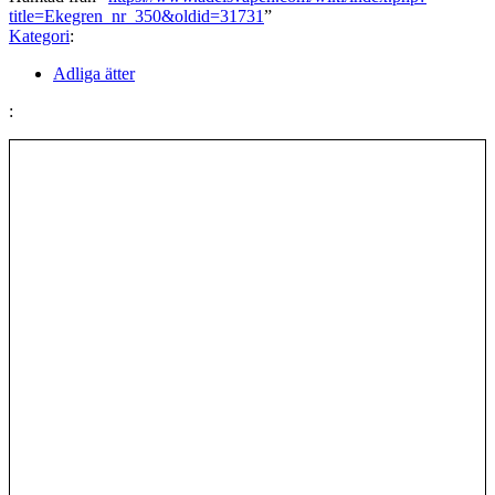
title=Ekegren_nr_350&oldid=31731
”
Kategori
:
Adliga ätter
: