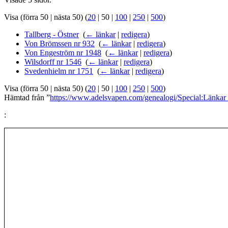
Visa (
förra 50
|
nästa 50
) (
20
|
50
|
100
|
250
|
500
)
Tallberg - Östner
‎
(
← länkar
|
redigera
)
Von Brömssen nr 932
‎
(
← länkar
|
redigera
)
Von Engeström nr 1948
‎
(
← länkar
|
redigera
)
Wilsdorff nr 1546
‎
(
← länkar
|
redigera
)
Svedenhielm nr 1751
‎
(
← länkar
|
redigera
)
Visa (
förra 50
|
nästa 50
) (
20
|
50
|
100
|
250
|
500
)
Hämtad från ”
https://www.adelsvapen.com/genealogi/Special:Länka
: