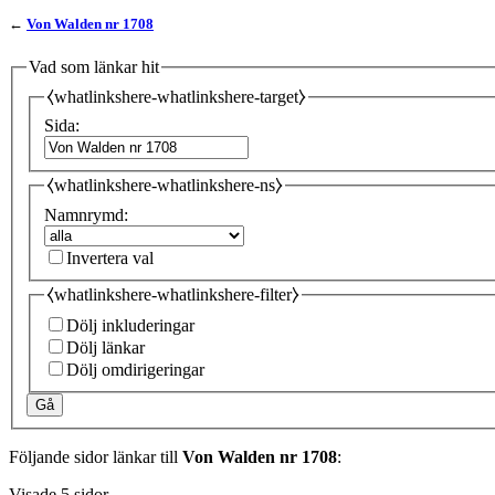
←
Von Walden nr 1708
Vad som länkar hit
⧼whatlinkshere-whatlinkshere-target⧽
Sida:
⧼whatlinkshere-whatlinkshere-ns⧽
Namnrymd:
Invertera val
⧼whatlinkshere-whatlinkshere-filter⧽
Dölj inkluderingar
Dölj länkar
Dölj omdirigeringar
Gå
Följande sidor länkar till
Von Walden nr 1708
:
Visade 5 sidor.