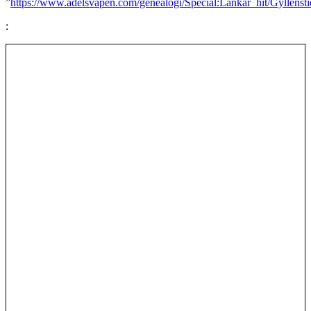
”
https://www.adelsvapen.com/genealogi/Special:Länkar_hit/Gyllenst
: