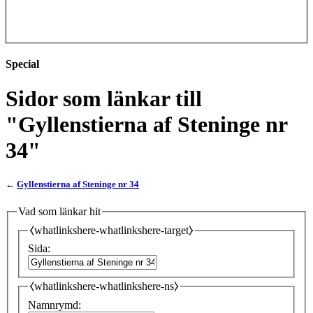
Special
Sidor som länkar till
"Gyllenstierna af Steninge nr
34"
←
Gyllenstierna af Steninge nr 34
Vad som länkar hit
⧼whatlinkshere-whatlinkshere-target⧽
Sida:
⧼whatlinkshere-whatlinkshere-ns⧽
Namnrymd: