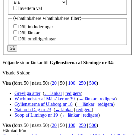
Invertera val
⧼whatlinkshere-whatlinkshere-filter⧽
Dölj inkluderingar
Dölj länkar
Dölj omdirigeringar
Gå
Följande sidor länkar till
Gyllenstierna af Steninge nr 34
:
Visade 5 sidor.
Visa (
förra 50
|
nästa 50
) (
20
|
50
|
100
|
250
|
500
)
Grevliga ätter
‎
(
← länkar
|
redigera
)
Wachtmeister af Mälsåker nr 39
‎
(
← länkar
|
redigera
)
Gyllenstierna af Ulaborg nr 18
‎
(
← länkar
|
redigera
)
Natt och Dag nr 23
‎
(
← länkar
|
redigera
)
Soop af Limingo nr 19
‎
(
← länkar
|
redigera
)
Visa (
förra 50
|
nästa 50
) (
20
|
50
|
100
|
250
|
500
)
Hämtad från