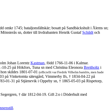
dd omkr 1745; bataljonsfältskär; bosatt på Sandbäckshult i Ålems sn;
Mönsterås sn, dotter till livdrabanten Henrik Gustaf
Schildt
och
holm Johan Lorentz
Kastman
, född 1766-11-06 i Kalmar.
11-10-25 på Hökfors, Tuna sn med Christina Eleonora
Breitholtz
i
n hon skildes 1801-07-01
(officiellt var Fredrik Vilhelm barnlös, men hade
03 på Vinketomta sätesgård, Vimmerby lfs, † 1834-04-22 på
783-01-31 på Stjärnevik i Oppeby sn, † 1865-05-03 på Rispetorp,
Segergren, † där 1812-04-19. Gift 2:o i Döderhult med
nnenstill
.