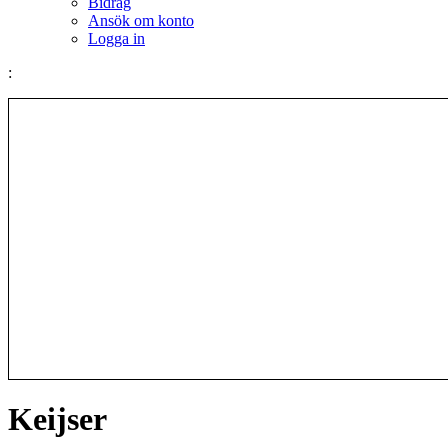
Bidrag
Ansök om konto
Logga in
:
Keijser