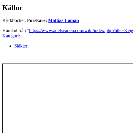
Källor
Kyrkböcker.
Forskare:
Mattias Loman
Hämtad från ”
https://www.adelsvapen.com/wiki/index.php?title=Kei
Kategori
:
Släkter
: