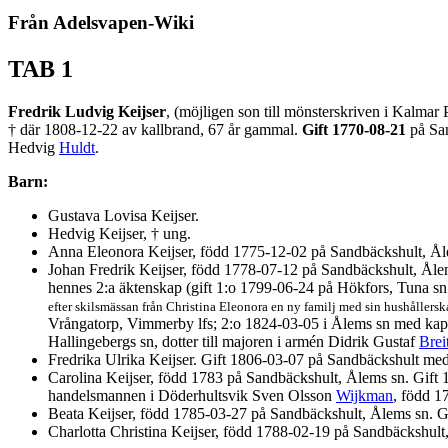
Från Adelsvapen-Wiki
TAB 1
Fredrik Ludvig Keijser
, (möjligen son till mönsterskriven i Kalmar
† där 1808-12-22 av kallbrand, 67 år gammal.
Gift 1770-08-21
på Sa
Hedvig
Huldt
.
Barn:
Gustava Lovisa Keijser.
Hedvig Keijser, † ung.
Anna Eleonora Keijser, född 1775-12-02 på Sandbäckshult, Å
Johan Fredrik Keijser, född 1778-07-12 på Sandbäckshult, Åle
hennes 2:a äktenskap (gift 1:o 1799-06-24 på Hökfors, Tuna sn
efter skilsmässan från Christina Eleonora en ny familj med sin hushållers
Vrångatorp, Vimmerby lfs; 2:o 1824-03-05 i Ålems sn med kap
Hallingebergs sn, dotter till majoren i armén Didrik Gustaf
Brei
Fredrika Ulrika Keijser. Gift 1806-03-07 på Sandbäckshult 
Carolina Keijser, född 1783 på Sandbäckshult, Ålems sn. Gift
handelsmannen i Döderhultsvik Sven Olsson
Wijkman
, född 1
Beata Keijser, född 1785-03-27 på Sandbäckshult, Ålems sn. 
Charlotta Christina Keijser, född 1788-02-19 på Sandbäckshult