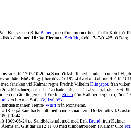
 Paul Keijser och Brita
Bauert
, men förekommer inte i fb för Kalmar), fö
ndbäckshult med
Ulrika Eleonora
Schildt
, född 1747-01-25 på Berg i 
lems sn. Gift 1797-10-20 på Sandbäckshult med handelsmannen i Fige
ms sn; häradshövding; † barnlös där 1823-01-04 av kallbrand. Gift 18
 med fänriken vid Kalmar reg:te Fredrik Vilhelm
Klingspor
, från vilke
, född 1769-08-
ka Stina Månsdotter, med vilken han hade en dotter och två söner)
tenen och änklingen Carl Fredrik
Rosin
från Hallingebergs sn), född 1
tholtz
och Anna Sofia
Gyllenhöök
.
med handelsmannen Henrik
Wulff
från Mönsterås.
 1:o 1810 på Sandbäckshult med handelsmannen i Döderhultsvik Gustaf 
785, † 1844.
Gift 1809-06-24 på Sandbäckshult med med Erik
Brandt
från Kalmar.
, Ålems sn. Gift där 1812-11-03 med tullkontrollören i Kalmar Olof
Pfa