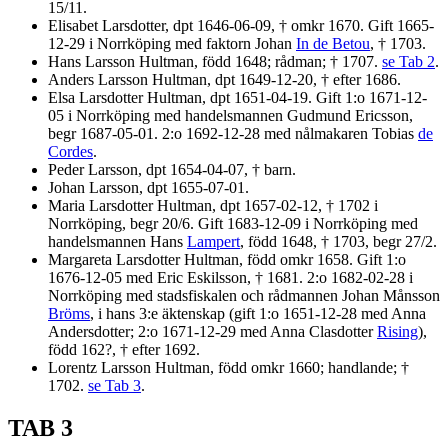
15/11.
Elisabet Larsdotter, dpt 1646-06-09, † omkr 1670. Gift 1665-
12-29 i Norrköping med faktorn Johan
In de Betou
, † 1703.
Hans Larsson Hultman, född 1648; rådman; † 1707.
se Tab 2
.
Anders Larsson Hultman, dpt 1649-12-20, † efter 1686.
Elsa Larsdotter Hultman, dpt 1651-04-19. Gift 1:o 1671-12-
05 i Norrköping med handelsmannen Gudmund Ericsson,
begr 1687-05-01. 2:o 1692-12-28 med nålmakaren Tobias
de
Cordes
.
Peder Larsson, dpt 1654-04-07, † barn.
Johan Larsson, dpt 1655-07-01.
Maria Larsdotter Hultman, dpt 1657-02-12, † 1702 i
Norrköping, begr 20/6. Gift 1683-12-09 i Norrköping med
handelsmannen Hans
Lampert
, född 1648, † 1703, begr 27/2.
Margareta Larsdotter Hultman, född omkr 1658. Gift 1:o
1676-12-05 med Eric Eskilsson, † 1681. 2:o 1682-02-28 i
Norrköping med stadsfiskalen och rådmannen Johan Månsson
Bröms
, i hans 3:e äktenskap (gift 1:o 1651-12-28 med Anna
Andersdotter; 2:o 1671-12-29 med Anna Clasdotter
Rising
),
född 162?, † efter 1692.
Lorentz Larsson Hultman, född omkr 1660; handlande; †
1702.
se Tab 3
.
TAB 3