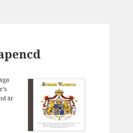
Wapencd
laga
r’s
nd är
s