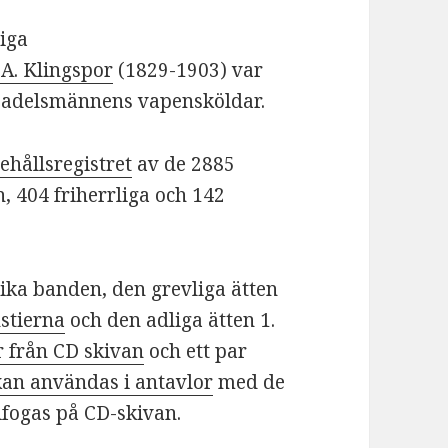
iga
.A. Klingspor
(1829-1903) var
 adelsmännens vapensköldar.
ehållsregistret
av de 2885
 404 friherrliga och 142
lika banden, den grevliga ätten
stierna
och den adliga ätten 1.
 från CD skivan
och ett par
an användas i antavlor
med de
fogas på CD-skivan.