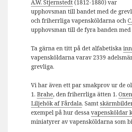
A.W. Stjernstedt
(1812-1880) var
upphovsman till bandet med de grevl
och friherrliga vapensköldarna och
C
upphovsman till de fyra banden med
Ta gärna en titt på det alfabetiska
inn
vapensköldarna varav 2339 adelsmän,
grevliga.
Vi har även ett par smakprov ur de o
1.
Brahe
, den friherrliga ätten 1.
Oxen
Liljehök af Fårdala
. Samt
skärmbilder
exempel på hur dessa
vapensköldar k
miniatyrer av vapensköldarna som bi