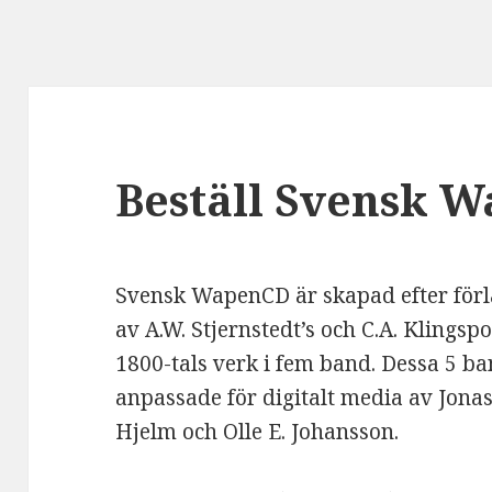
Beställ Svensk 
Svensk WapenCD är skapad efter för
av A.W. Stjernstedt’s och C.A. Klingspo
1800-tals verk i fem band. Dessa 5 ba
anpassade för digitalt media av Jona
Hjelm och Olle E. Johansson.