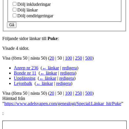
Dölj inkluderingar
Dölj länkar
Dölj omdirigeringar
Gå
Följande sidor länkar till
Puke
:
Visade 4 sidor.
Visa (
förra 50
|
nästa 50
) (
20
|
50
|
100
|
250
|
500
)
Anrep nr 236
‎
(
← länkar
|
redigera
)
Bonde nr 11
‎
(
← länkar
|
redigera
)
Upplänning
‎
(
← länkar
|
redigera
)
Lejonbalk
‎
(
← länkar
|
redigera
)
Visa (
förra 50
|
nästa 50
) (
20
|
50
|
100
|
250
|
500
)
Hämtad från
”
https://www.adelsvapen.com/genealogi/Special:Länkar_hit/Puke
”
: