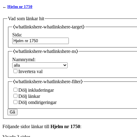
←
Hjelm nr 1750
Vad som länkar hit
⧼whatlinkshere-whatlinkshere-target⧽
Sida:
⧼whatlinkshere-whatlinkshere-ns⧽
Namnrymd:
Invertera val
⧼whatlinkshere-whatlinkshere-filter⧽
Dölj inkluderingar
Dölj länkar
Dölj omdirigeringar
Gå
Följande sidor länkar till
Hjelm nr 1750
:
Visade 3 sidor.