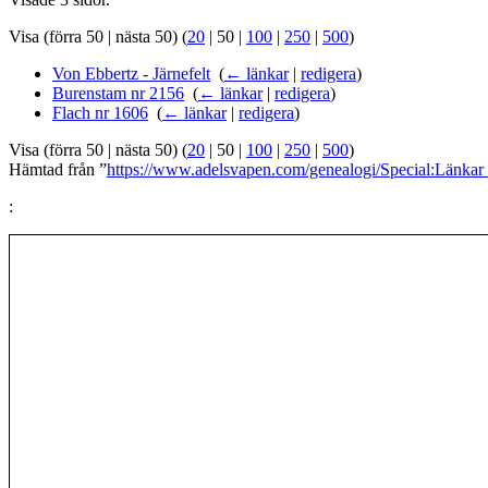
Visa (
förra 50
|
nästa 50
) (
20
|
50
|
100
|
250
|
500
)
Von Ebbertz - Järnefelt
‎
(
← länkar
|
redigera
)
Burenstam nr 2156
‎
(
← länkar
|
redigera
)
Flach nr 1606
‎
(
← länkar
|
redigera
)
Visa (
förra 50
|
nästa 50
) (
20
|
50
|
100
|
250
|
500
)
Hämtad från ”
https://www.adelsvapen.com/genealogi/Special:Länka
: