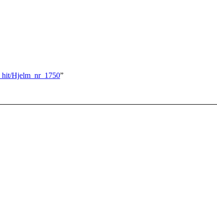
r_hit/Hjelm_nr_1750
”