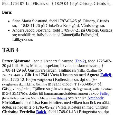
född 1764-07-12 i Flistads sn, † 1829-04-12 på Olstorp, Gistads sn.
Barn:
Stina Maria Sjöstrand, född 1787-02-25 på Olstorp, Gistads
sn, † 1848-11-26 på Ginkelösa Krokgård, Vårdsbergs sn.
Anders Jacob Sjöstrand, född 1789-07-21 på Olstorp, Gistads
sn; rusthållare, frälsebonde på Rännefjälla Frälsegård,
Lillkyrka sn.
TAB 4
Petter Sjöstrand
, (son till Anders Sjöstrand,
Tab 2
), född 1725-02-
20 på Lilla Hals, Motala; inspektor; likvidationskommissarie; †
1788-11-29 pÅ Gästgivaregården, Tjällmo sn
(källa: Genline ID
.
Gift 1:o 1754
i Vreta Klosters sn med
Agneta
Falleij
,
243.23.54400)
född 1726-12-10
i Kullerstads sn, dpt s d
(om morgonen)
(för
, † 1763-08-04 på
swaghetens skull, källa: Genline ID 323.15.61500)
Gästgivaregården, Tjällmo sn
(håll och sting, 36 år gammal, källa: Genline
, dotter till hammarsmedsåldermannen Jakob
Falleij
ID 243.23.52700)
och Annika
Arenbeck
;
(hans farfars mor var Malin Månsdotter
Bröms
)
Förhållande
med
Lisa Knutsdotter
, med vilken han fick en oäkta
dotter, se nedan;
2:o 1765-05-27
i Vreta Klosters sn med jungfrun
Christina Fredrika
Balck
, född 1748-01-13 i Bringetofta sn, dpt