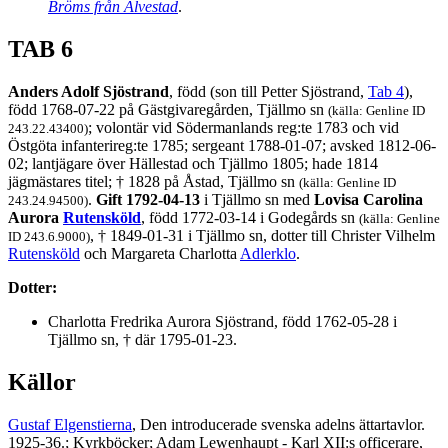
Bröms från Älvestad
.
TAB 6
Anders Adolf Sjöstrand
, född (son till Petter Sjöstrand,
Tab 4
),
född 1768-07-22 på Gästgivaregården, Tjällmo sn
(källa: Genline ID
; volontär vid Södermanlands reg:te 1783 och vid
243.22.43400)
Östgöta infanterireg:te 1785; sergeant 1788-01-07; avsked 1812-06-
02; lantjägare över Hällestad och Tjällmo 1805; hade 1814
jägmästares titel; † 1828 på Åstad, Tjällmo sn
(källa: Genline ID
.
Gift 1792-04-13
i Tjällmo sn med
Lovisa Carolina
243.24.94500)
Aurora
Rutensköld
, född 1772-03-14 i Godegårds sn
(källa: Genline
, † 1849-01-31 i Tjällmo sn, dotter till Christer Vilhelm
ID 243.6.9000)
Rutensköld
och Margareta Charlotta
Adlerklo
.
Dotter:
Charlotta Fredrika Aurora Sjöstrand, född 1762-05-28 i
Tjällmo sn, † där 1795-01-23.
Källor
Gustaf Elgenstierna
, Den introducerade svenska adelns ättartavlor.
1925-36.; Kyrkböcker; Adam Lewenhaupt - Karl XII:s officerare,