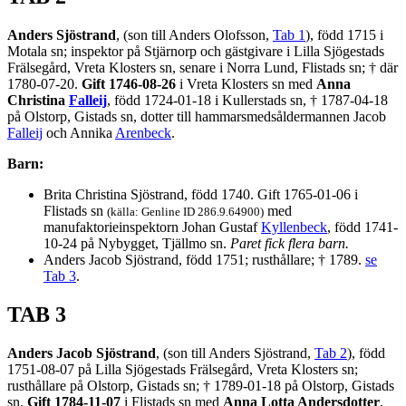
Anders Sjöstrand
, (son till Anders Olofsson,
Tab 1
), född 1715 i
Motala sn; inspektor på Stjärnorp och gästgivare i Lilla Sjögestads
Frälsegård, Vreta Klosters sn, senare i Norra Lund, Flistads sn; † där
1780-07-20.
Gift 1746-08-26
i Vreta Klosters sn med
Anna
Christina
Falleij
, född 1724-01-18 i Kullerstads sn, † 1787-04-18
på Olstorp, Gistads sn, dotter till hammarsmedsåldermannen Jacob
Falleij
och Annika
Arenbeck
.
Barn:
Brita Christina Sjöstrand, född 1740. Gift 1765-01-06 i
Flistads sn
med
(källa: Genline ID 286.9.64900)
manufaktorieinspektorn Johan Gustaf
Kyllenbeck
, född 1741-
10-24 på Nybygget, Tjällmo sn.
Paret fick flera barn.
Anders Jacob Sjöstrand, född 1751; rusthållare; † 1789.
se
Tab 3
.
TAB 3
Anders Jacob Sjöstrand
, (son till Anders Sjöstrand,
Tab 2
), född
1751-08-07 på Lilla Sjögestads Frälsegård, Vreta Klosters sn;
rusthållare på Olstorp, Gistads sn; † 1789-01-18 på Olstorp, Gistads
sn.
Gift 1784-11-07
i Flistads sn med
Anna Lotta Andersdotter
,