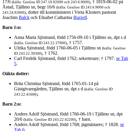
17/6
, † 1819-06-02 på
(källa: Genline ID 247.18.92000 och 243.6.9000)
Åstad, Tjällmo sn, begr 16/6
(källa: Genline ID 243.6.9000 och
, dotter till komministern i Vreta Klosters pastorat
243.24.92800)
Joachim
Balck
och Elisabet Catharina
Burzell
.
Barn 1:o:
Anna Maria Sjöstrand, född 1756-09-10 i Tjällmo sn, dpt s d
, † 1757.
(källa: Genline ID 243.22.37900)
Ulrika Sjöstrand, född 1760-06-05 i Tjällmo sn
(källa: Genline
, † 1762.
ID 243.22.39300)
Carl Fredrik Sjöstrand, född 1762; sekreterare; † 1797.
se Tab
5
.
Oäkta dotter:
Brita Christina Sjöstrand, född 1765-01-14 på
Gästgivaregården, Tjällmo sn, dpt s d
(källa: Genline ID
.
243.22.41600)
Barn 2:o:
Anders Adolf Sjöstrand, född 1766-06-19 i Tjällmo sn, dpt
20/6
, † barn.
(källa: Genline ID 243.22.42200)
Anders Adolf Sjöstrand, född 1768; jägmästares; † 1828.
se
Tab 6
.