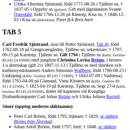
Ulrika Albertina Sjöstrand, född 1771-08-26 i Tjällmo sn, †
1837-05 i Oppeby sn
. Gift med jägmästaren Svante
(gulsot)
Österdahl
, född 1766-12-26 på Råstorp, Kisa sn, † 1846-12-
03 i Kisa sn
.
Paret fick flera barn
(ålderdom)
TAB 5
Carl Fredrik Sjöstrand
, (son till Petter Sjöstrand,
Tab 4
), född
1762-08-18 på Gästgivaregården, Tjällmo sn; sekreterare; † 1797-
09-15 på Karstorp, Tjällmo sn.
Gift 1794
i Tjällmo sn
(källa: Genline
med jungfrun
Christina Lovisa
Bröms
, i hennes
ID 243.24.93600)
1:a äktenskap (gift 2:o 1807-11-13 i Tjällmo sn med fänriken och
kurhussysslomannen Anders Simonius
Wallberg
, född 1786-08-23 i
Linköping
, † 1843-07-09 i Vadstena),
(källa: Genline ID 243.7.21800)
född 1763-04-09 på Glanstad, Vreta Klosters sn
(källa: Genline ID
, † 1823-04-19 på Karstorp, Tjällmo sn, begr 27/4
411.4.32500)
(källa:
, dotter till kaptenen vid Kungliga
Genline ID 243.24.93600)
Drabantkompaniet Carl Johan
Bröms
och Ulrika Juliana
Burzell
.
Söner (upptog moderns släktnamn):
Peter Carl Bröms, född 1795; löjtnant; † 1829.
se släkten
Bröms från Älvestad
.
Johan Adolf Bröms, född 1797; furir; † 1848.
se släkten