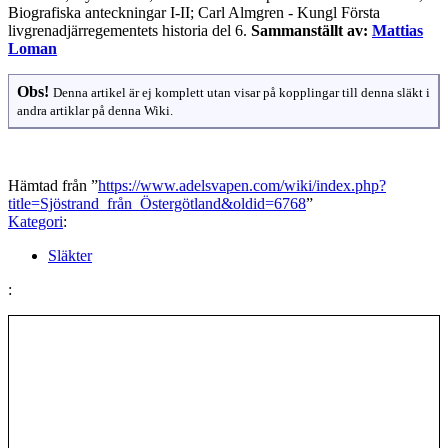
Biografiska anteckningar I-II; Carl Almgren - Kungl Första
livgrenadjärregementets historia del 6.
Sammanställt av:
Mattias
Loman
Obs!
Denna artikel är ej komplett utan visar på kopplingar till denna släkt i
andra artiklar på denna Wiki.
Hämtad från ”
https://www.adelsvapen.com/wiki/index.php?
title=Sjöstrand_från_Östergötland&oldid=6768
”
Kategori
:
Släkter
: