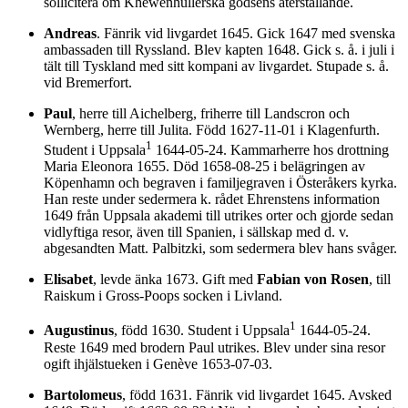
sollicitera om Khewenhüllerska godsens återställande.
Andreas
. Fänrik vid livgardet 1645. Gick 1647 med svenska
ambassaden till Ryssland. Blev kapten 1648. Gick s. å. i juli i
tält till Tyskland med sitt kompani av livgardet. Stupade s. å.
vid Bremerfort.
Paul
, herre till Aichelberg, friherre till Landscron och
Wernberg, herre till Julita. Född 1627-11-01 i Klagenfurth.
1
Student i Uppsala
1644-05-24. Kammarherre hos drottning
Maria Eleonora 1655. Död 1658-08-25 i belägringen av
Köpenhamn och begraven i familjegraven i Österåkers kyrka.
Han reste under sedermera k. rådet Ehrenstens information
1649 från Uppsala akademi till utrikes orter och gjorde sedan
vidlyftiga resor, även till Spanien, i sällskap med d. v.
abgesandten Matt. Palbitzki, som sedermera blev hans svåger.
Elisabet
, levde änka 1673. Gift med
Fabian von Rosen
, till
Raiskum i Gross-Poops socken i Livland.
1
Augustinus
, född 1630. Student i Uppsala
1644-05-24.
Reste 1649 med brodern Paul utrikes. Blev under sina resor
ogift ihjälstueken i Genève 1653-07-03.
Bartolomeus
, född 1631. Fänrik vid livgardet 1645. Avsked