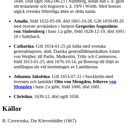
1648. Död ogift 1662-08-23 i Nürnberg, sedan han s. d. gjort
sitt testamente och begraven s. å. 19/9 i Wörth. Med honom
utgick svenska friherrliga ätten av detta namn.
Amalia
, född 1632-05-09, död 1661-10-26. Gift 1659-09-26
med överste arvskänken i Steijern
Gregorius Augustinus
von Stubenberg
i hans 1:a gifte, född 1628-12-19, död 1691-
10 i Sultzbach.
Catharina
. Gift 1654-01-25 på Julita med svenska
generalmajoren, slutl. Danska generalfältmarskalken Adam
von Weijher, till Parlin, Mulkentin, Töltz och Cammerow,
född 1613-01-25, död 1676-10-14, på Boserup till följd av
undfångna sår vid stormningen av Landskrona.
Johanna Jakobina
. Gift 1653-07-31 i Stockholm med
översten och lantrådet
Otto von Mengden, friherre
von
Mengden
i hans 2:a gifte, född 1600, död 1681.
Christina
, 1639-12, död ogift 1658.
Källor
B. Czerwenka, Die Khevenhüller (1867).