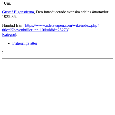
1
Um.
Gustaf Elgenstierna
, Den introducerade svenska adelns ättartavlor.
1925-36.
Hämtad från ”
https://www.adelsvapen.com/wiki/index.php?
title=Khevenhüller_nr_10&oldid=25273
”
Kategori
:
Friherrliga ätter
: