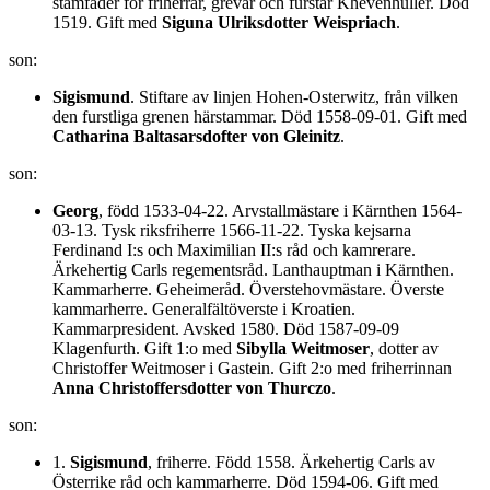
stamfader för friherrar, grevar och furstar Khevenhüller. Död
1519. Gift med
Siguna Ulriksdotter Weispriach
.
son:
Sigismund
. Stiftare av linjen Hohen-Osterwitz, från vilken
den furstliga grenen härstammar. Död 1558-09-01. Gift med
Catharina Baltasarsdofter von Gleinitz
.
son:
Georg
, född 1533-04-22. Arvstallmästare i Kärnthen 1564-
03-13. Tysk riksfriherre 1566-11-22. Tyska kejsarna
Ferdinand I:s och Maximilian II:s råd och kamrerare.
Ärkehertig Carls regementsråd. Lanthauptman i Kärnthen.
Kammarherre. Geheimeråd. Överstehovmästare. Överste
kammarherre. Generalfältöverste i Kroatien.
Kammarpresident. Avsked 1580. Död 1587-09-09
Klagenfurth. Gift 1:o med
Sibylla Weitmoser
, dotter av
Christoffer Weitmoser i Gastein. Gift 2:o med friherrinnan
Anna Christoffersdotter von Thurczo
.
son:
1.
Sigismund
, friherre. Född 1558. Ärkehertig Carls av
Österrike råd och kammarherre. Död 1594-06. Gift med