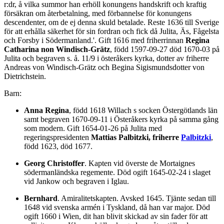
r:dr, å vilka summor han erhöll konungens handskrift och kraftig
försäkran om återbetalning, med förbannelse för konungens
descendenter, om de ej denna skuld betalade. Reste 1636 till Sverige
för att erhålla säkerhet för sin fordran och fick då Julita, Äs, Fågelsta
och Forsby i Södermanland.'. Gift 1616 med friherrinnan
Regina
Catharina non Windisch-Grätz
, född 1597-09-27 död 1670-03 på
Julita och begraven s. å. 11/9 i österåkers kyrka, dotter av friherre
Andreas von Windisch-Grätz och Begina Sigismundsdotter von
Dietrichstein.
Barn:
Anna Regina
, född 1618 Willach s socken Östergötlands län
samt begraven 1670-09-11 i Österåkers kyrka på samma gång
som modern. Gift 1654-01-26 på Julita med
regeringspresidenten
Mattias Palbitzki, friherre
Palbitzki
,
född 1623, död 1677.
Georg Christoffer
. Kapten vid överste de Mortaignes
södermanländska regemente. Död ogift 1645-02-24 i slaget
vid Jankow och begraven i Iglau.
Bernhard
. Amiralitetskapten. Avsked 1645. Tjänte sedan till
1648 vid svenska armén i Tyskland, då han var major. Död
ogift 1660 i Wien, dit han blivit skickad av sin fader för att