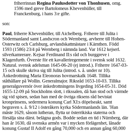
friherrinnan
Regina Paulusdotter von Thonhusen
, omg.
1596 med greve Bartolomeus Khevenhüller, till
Franckenburg, i hans 3:e gifte.
son:
Paul
, friherre Khevenhüller, till Aichelberg. Friherre till Julita i
Södermanland samt Landscron och Wernberg, arvherre till Hohen-
Osterwitz och Carlsburg, arvlandskattmästare i Kärnthen. Född
1593 (1586) 23/4 på Wernberg i nämnda land. Var 1612 kejserl.
silverkamrerare. Kejsar Ferdinand II:s råd och burggreve i
Klagenfurth. Överste för ett kavalleriregemente i svensk sold 1632.
Natural. svensk adelsman 1645-06-20 (ej introd.). Friherre 1647-03-
15 och skulle skriva sig till Julita (introd. s. å. under nr 10).
Änkedrottning Maria Eleonoras hovmarskalk 1648. Tillika
ståthållare på Wollin. Generalmajor. Riksråd 1653-10-03. Tillika
generalguvernör över änkedrottningens livgeding 1654-05-31. Död
1655-12-09 på Stockholms slott, i rikssalen, då han stod och värmde
sig vid spisen, sedan han med de övriga riksens råd bevistat
kronprinsens, sedermera konung Carl XI:s döpelseakt, samt
begraven s. å. 9/12 i österåkers kyrka Södermanlands län. 'Han
måste 1629, såsom lutheran, flytta ur österrikiska staterna och
försälja sina därst. belägna gods. Bodde sedan en tid i Nürnberg, där
han år 1630, då svenska armén var i mycken förlägenhet, lånade
konung Gustaf II Adolf en gång 70,000 och en annan gång 60,000