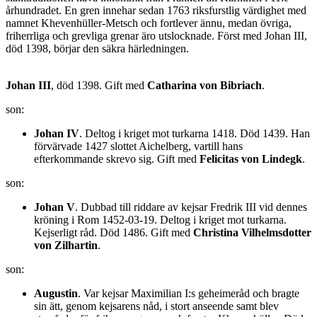
århundradet. En gren innehar sedan 1763 riksfurstlig värdighet med
namnet Khevenhüller-Metsch och fortlever ännu, medan övriga,
friherrliga och grevliga grenar äro utslocknade. Först med Johan III,
död 1398, börjar den säkra härledningen.
Johan III
, död 1398. Gift med
Catharina von Bibriach
.
son:
Johan IV
. Deltog i kriget mot turkarna 1418. Död 1439. Han
förvärvade 1427 slottet Aichelberg, vartill hans
efterkommande skrevo sig. Gift med
Felicitas von Lindegk
.
son:
Johan V
. Dubbad till riddare av kejsar Fredrik III vid dennes
kröning i Rom 1452-03-19. Deltog i kriget mot turkarna.
Kejserligt råd. Död 1486. Gift med
Christina Vilhelmsdotter
von Zilhartin
.
son:
Augustin
. Var kejsar Maximilian I:s geheimeråd och bragte
sin ätt, genom kejsarens nåd, i stort anseende samt blev