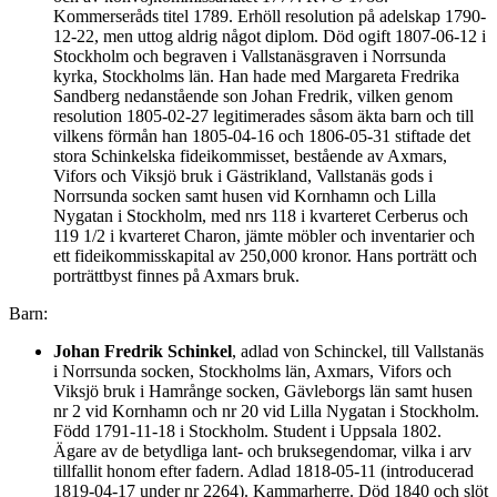
Kommerseråds titel 1789. Erhöll resolution på adelskap 1790-
12-22, men uttog aldrig något diplom. Död ogift 1807-06-12 i
Stockholm och begraven i Vallstanäsgraven i Norrsunda
kyrka, Stockholms län. Han hade med Margareta Fredrika
Sandberg nedanstående son Johan Fredrik, vilken genom
resolution 1805-02-27 legitimerades såsom äkta barn och till
vilkens förmån han 1805-04-16 och 1806-05-31 stiftade det
stora Schinkelska fideikommisset, bestående av Axmars,
Vifors och Viksjö bruk i Gästrikland, Vallstanäs gods i
Norrsunda socken samt husen vid Kornhamn och Lilla
Nygatan i Stockholm, med nrs 118 i kvarteret Cerberus och
119 1/2 i kvarteret Charon, jämte möbler och inventarier och
ett fideikommisskapital av 250,000 kronor. Hans porträtt och
porträttbyst finnes på Axmars bruk.
Barn:
Johan Fredrik Schinkel
, adlad von Schinckel, till Vallstanäs
i Norrsunda socken, Stockholms län, Axmars, Vifors och
Viksjö bruk i Hamrånge socken, Gävleborgs län samt husen
nr 2 vid Kornhamn och nr 20 vid Lilla Nygatan i Stockholm.
Född 1791-11-18 i Stockholm. Student i Uppsala 1802.
Ägare av de betydliga lant- och bruksegendomar, vilka i arv
tillfallit honom efter fadern. Adlad 1818-05-11 (introducerad
1819-04-17 under nr 2264). Kammarherre. Död 1840 och slöt