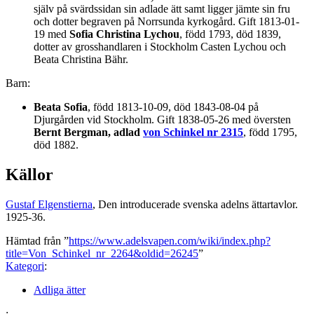
själv på svärdssidan sin adlade ätt samt ligger jämte sin fru
och dotter begraven på Norrsunda kyrkogård. Gift 1813-01-
19 med
Sofia Christina Lychou
, född 1793, död 1839,
dotter av grosshandlaren i Stockholm Casten Lychou och
Beata Christina Bähr.
Barn:
Beata Sofia
, född 1813-10-09, död 1843-08-04 på
Djurgården vid Stockholm. Gift 1838-05-26 med översten
Bernt Bergman, adlad
von Schinkel nr 2315
, född 1795,
död 1882.
Källor
Gustaf Elgenstierna
, Den introducerade svenska adelns ättartavlor.
1925-36.
Hämtad från ”
https://www.adelsvapen.com/wiki/index.php?
title=Von_Schinkel_nr_2264&oldid=26245
”
Kategori
:
Adliga ätter
: