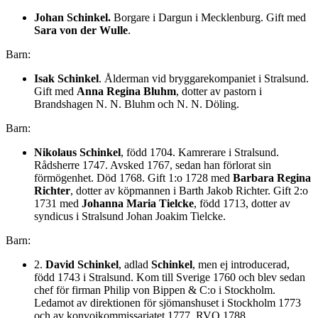
Johan Schinkel.
Borgare i Dargun i Mecklenburg. Gift med
Sara von der Wulle
.
Barn:
Isak Schinkel
. Ålderman vid bryggarekompaniet i Stralsund.
Gift med
Anna Regina Bluhm
, dotter av pastorn i
Brandshagen N. N. Bluhm och N. N. Döling.
Barn:
Nikolaus Schinkel
, född 1704. Kamrerare i Stralsund.
Rådsherre 1747. Avsked 1767, sedan han förlorat sin
förmögenhet. Död 1768. Gift 1:o 1728 med
Barbara Regina
Richter
, dotter av köpmannen i Barth Jakob Richter. Gift 2:o
1731 med
Johanna Maria Tielcke
, född 1713, dotter av
syndicus i Stralsund Johan Joakim Tielcke.
Barn:
2.
David Schinkel
, adlad
Schinkel
, men ej introducerad,
född 1743 i Stralsund. Kom till Sverige 1760 och blev sedan
chef för firman Philip von Bippen & C:o i Stockholm.
Ledamot av direktionen för sjömanshuset i Stockholm 1773
och av konvojkommissariatet 1777. RVO 1788.