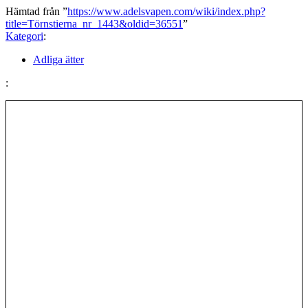
Hämtad från ”
https://www.adelsvapen.com/wiki/index.php?
title=Törnstierna_nr_1443&oldid=36551
”
Kategori
:
Adliga ätter
: