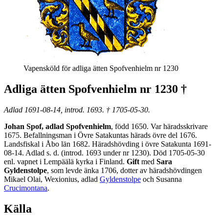
Vapensköld för adliga ätten Spofvenhielm nr 1230
Adliga ätten Spofvenhielm nr 1230 †
Adlad 1691-08-14, introd. 1693. † 1705-05-30.
Johan Spof, adlad Spofvenhielm
, född 1650. Var häradsskrivare
1675. Befallningsman i Övre Satakuntas härads övre del 1676.
Landsfiskal i Åbo län 1682. Häradshövding i övre Satakunta 1691-
08-14. Adlad s. d. (introd. 1693 under nr 1230). Död 1705-05-30
enl. vapnet i Lempäälä kyrka i Finland.
Gift
med
Sara
Gyldenstolpe
, som levde änka 1706, dotter av häradshövdingen
Mikael Olai, Wexionius, adlad
Gyldenstolpe
och Susanna
Crucimontana
.
Källa