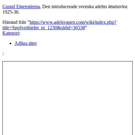
Gustaf Elgenstierna
, Den introducerade svenska adelns ättartavlor.
1925-36.
Hämtad från ”
https://www.adelsvapen.com/wiki/index.php?
title=Spofvenhielm_nr_1230&oldid=36538
”
Kategori
:
Adliga ätter
: