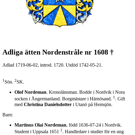
Adliga ätten Nordenstråle nr 1608 †
Adlad 1719-06-02, introd. 1720. Utdöd 1742-05-21.
1
2
Sön.
SK.
Olof Nordeman
. Kronolänsman. Bodde i Nordvik i Nora
1
socken i Ångermanland. Borgmästare i Härnösand.
. Gift
med
Christina Danielsdotter
i Utanö på Hemsjön.
Barn:
Martinus Olai Nordeman
, född 1636-07-24 i Nordvik.
1
Student i Uppsala 1651
. Handledare i studier för en ung