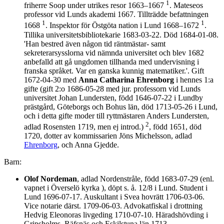
1
friherre Soop under utrikes resor 1663–1667
. Mateseos
professor vid Lunds akademi 1667. Tillträdde befattningen
1
1
1668
. Inspektor för Östgöta nation i Lund 1668–1672
.
Tillika universitetsbibliotekarie 1683-03-22. Död 1684-01-08.
'Han bestred även någon tid räntmästar- samt
sekreterarsysslorna vid nämnda universitet och blev 1682
anbefalld att gå ungdomen tillhanda med undervisning i
franska språket. Var en ganska kunnig matematiker.'. Gift
1672-04-30 med
Anna Catharina Ehrenborg
i hennes 1:a
gifte (gift 2:o 1686-05-28 med jur. professorn vid Lunds
universitet Johan Lundersten, född 1646-07-22 i Lundby
prästgård, Göteborgs och Bohus län, död 1713-05-26 i Lund,
och i detta gifte moder till ryttmästaren Anders Lundersten,
2
adlad Rosensten 1719, men ej introd.)
, född 1651, död
1720, dotter av kommissarien Jöns Michelsson, adlad
Ehrenborg
, och Anna Gjedde.
Barn:
Olof Nordeman
, adlad Nordenstråle, född 1683-07-29 (enl.
vapnet i Överselö kyrka ), döpt s. å. 12/8 i Lund. Student i
Lund 1696-07-17. Auskultant i Svea hovrätt 1706-03-06.
Vice notarie därst. 1709-06-03. Advokatfiskal i drottning
Hedvig Eleonoras livgeding 1710-07-10. Häradshövding i
Gripsholms, Räfsnäs och Eskilstuna län 1713.