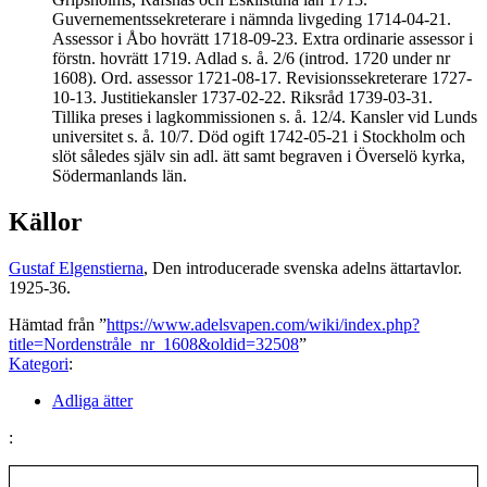
Guvernementssekreterare i nämnda livgeding 1714-04-21.
Assessor i Åbo hovrätt 1718-09-23. Extra ordinarie assessor i
förstn. hovrätt 1719. Adlad s. å. 2/6 (introd. 1720 under nr
1608). Ord. assessor 1721-08-17. Revisionssekreterare 1727-
10-13. Justitiekansler 1737-02-22. Riksråd 1739-03-31.
Tillika preses i lagkommissionen s. å. 12/4. Kansler vid Lunds
universitet s. å. 10/7. Död ogift 1742-05-21 i Stockholm och
slöt således själv sin adl. ätt samt begraven i Överselö kyrka,
Södermanlands län.
Källor
Gustaf Elgenstierna
, Den introducerade svenska adelns ättartavlor.
1925-36.
Hämtad från ”
https://www.adelsvapen.com/wiki/index.php?
title=Nordenstråle_nr_1608&oldid=32508
”
Kategori
:
Adliga ätter
: