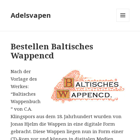
Adelsvapen
MENU
AND
WIDGETS
Bestellen Baltisches
Wappencd
Nach der
Vorlage des
Werkes:
“Baltisches
Wappenbuch
” von C.A.
Klingspors aus dem 18. Jahrhundert wurden von
Jonas Hjelm die Wappen in eine digitale Form
gebracht. Diese Wappen liegen nun in Form einer
CD-Rom vor und können in digitalen Medien