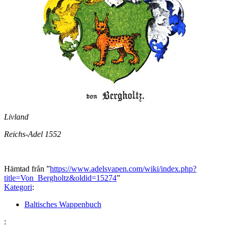
Livland
Reichs-Adel 1552
Hämtad från ”
https://www.adelsvapen.com/wiki/index.php?
title=Von_Bergholtz&oldid=15274
”
Kategori
:
Baltisches Wappenbuch
: