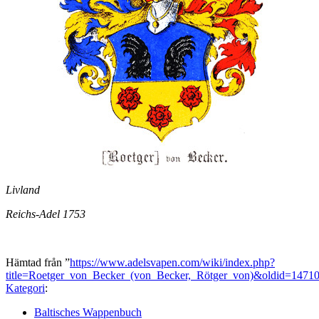
Livland
Reichs-Adel 1753
Hämtad från ”
https://www.adelsvapen.com/wiki/index.php?
title=Roetger_von_Becker_(von_Becker,_Rötger_von)&oldid=1471
Kategori
:
Baltisches Wappenbuch