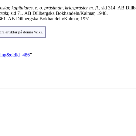
tar, kapitulares, e. o. prästmän, krigspräster m. fl.
, sid 314. AB Dill
trakt
, sid 71. AB Dillbergska Bokhandeln/Kalmar, 1948.
-361. AB Dillbergska Bokhandeln/Kalmar, 1951.
dra artiklar på denna Wiki.
fving&oldid=486
”