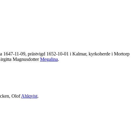
ala 1647-11-09, prästvigd 1652-10-01 i Kalmar, kyrkoherde i Mortorp
Birgitta Magnusdotter
Megalina
.
ocken, Olof
Ahlqvist
.