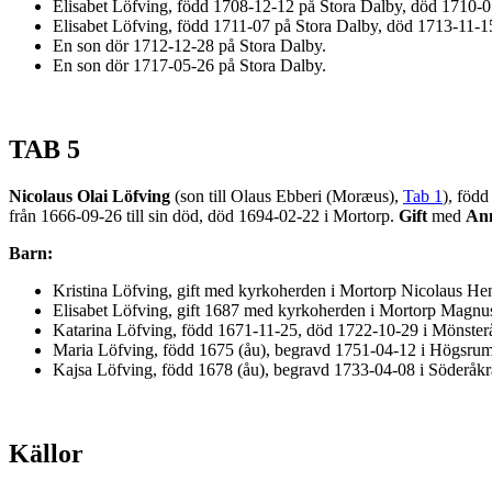
Elisabet Löfving, född 1708-12-12 på Stora Dalby, död 1710-0
Elisabet Löfving, född 1711-07 på Stora Dalby, död 1713-11-1
En son dör 1712-12-28 på Stora Dalby.
En son dör 1717-05-26 på Stora Dalby.
TAB 5
Nicolaus Olai Löfving
(son till Olaus Ebberi (Moræus),
Tab 1
), föd
från 1666-09-26 till sin död, död 1694-02-22 i Mortorp.
Gift
med
Ann
Barn:
Kristina Löfving, gift med kyrkoherden i Mortorp Nicolaus He
Elisabet Löfving, gift 1687 med kyrkoherden i Mortorp Magn
Katarina Löfving, född 1671-11-25, död 1722-10-29 i Mönster
Maria Löfving, född 1675 (åu), begravd 1751-04-12 i Högsrum
Kajsa Löfving, född 1678 (åu), begravd 1733-04-08 i Söderåkr
Källor