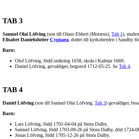
TAB 3
Samuel Olai Löfving
(son till Olaus Ebberi (Moræus),
Tab 1
), stude
Elisabet Danielsdotter
Cygnaea
, dotter till kyrkoherden i Sandby 
Barn:
Olof Löfving, född omkring 1658, skola i Kalmar 1669.
Daniel Löfving, gevaldiger, begravd 1712-05-25. Se
Tab 4
.
TAB 4
Daniel Löfving
(son till Samuel Olai Löfving,
Tab 3
) gevaldiger, bo
Barn:
Lars Löfving, född 1701-04-04 på Stora Dalby.
Samuel Löfving, född 1703-09-26 på Stora Dalby, död 1724-08
Jonas Löfving, född 1705-12-26 på Stora Dalby.