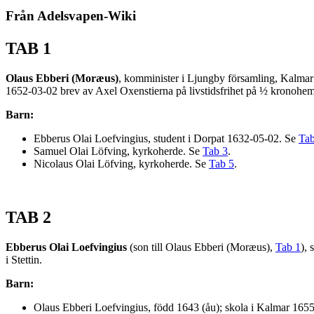
Från Adelsvapen-Wiki
TAB 1
Olaus Ebberi (Moræus)
, komminister i Ljungby församling, Kalmar 
1652-03-02 brev av Axel Oxenstierna på livstidsfrihet på ½ kronoh
Barn:
Ebberus Olai Loefvingius, student i Dorpat 1632-05-02. Se
Tab
Samuel Olai Löfving, kyrkoherde. Se
Tab 3
.
Nicolaus Olai Löfving, kyrkoherde. Se
Tab 5
.
TAB 2
Ebberus Olai Loefvingius
(son till Olaus Ebberi (Moræus),
Tab 1
), 
i Stettin.
Barn:
Olaus Ebberi Loefvingius, född 1643 (åu); skola i Kalmar 1655