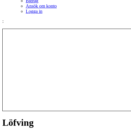
Bidrag
Ansök om konto
Logga in
:
Löfving