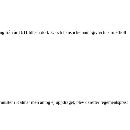
g från år 1611 till sin död. E. och hans icke namngivna hustru erhöll
minister i Kalmar men antog ej uppdraget; blev därefter regementspräst