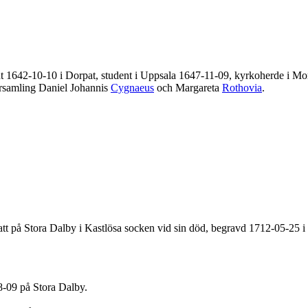
nt 1642-10-10 i Dorpat, student i Uppsala 1647-11-09, kyrkoherde i Mor
församling Daniel Johannis
Cygnaeus
och Margareta
Rothovia
.
satt på Stora Dalby i Kastlösa socken vid sin död, begravd 1712-05-25 i
-09 på Stora Dalby.