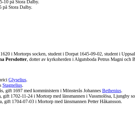
5-10 på Stora Dalby.
5 på Stora Dalby.
d 1620 i Mortorps socken, student i Dorpat 1645-09-02, student i Upps
a Persdotter
, dotter av kyrkoherden i Algutsboda Petrus Magni och 
nrici
Glyselius
.
us
Stagnelius
.
ås, gift 1697 med komministern i Mönsterås Johannes
Bethenius
.
, gift 1702-11-24 i Mortorp med länsmannen i Vassmolösa, Ljungby s
a, gift 1704-07-03 i Mortorp med länsmannen Petter Håkansson.