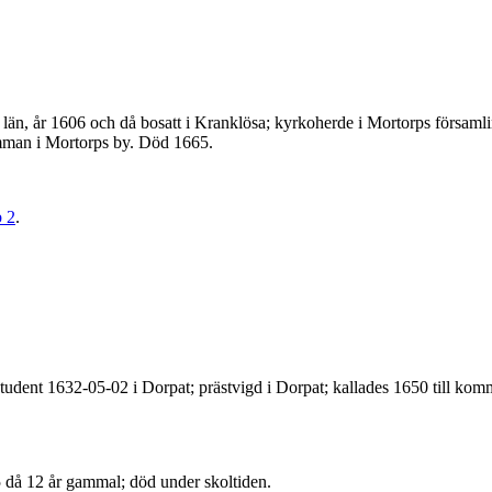
län, år 1606 och då bosatt i Kranklösa; kyrkoherde i Mortorps församlin
emman i Mortorps by. Död 1665.
 2
.
student 1632-05-02 i Dorpat; prästvigd i Dorpat; kallades 1650 till kom
 då 12 år gammal; död under skoltiden.