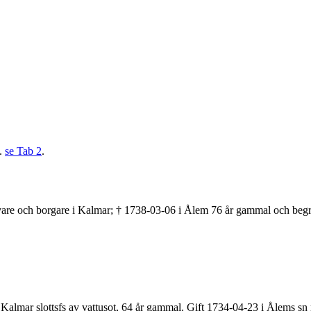
8.
se Tab 2
.
vare och borgare i Kalmar; † 1738-03-06 i Ålem 76 år gammal och begr
 Kalmar slottsfs av vattusot, 64 år gammal. Gift 1734-04-23 i Ålems s