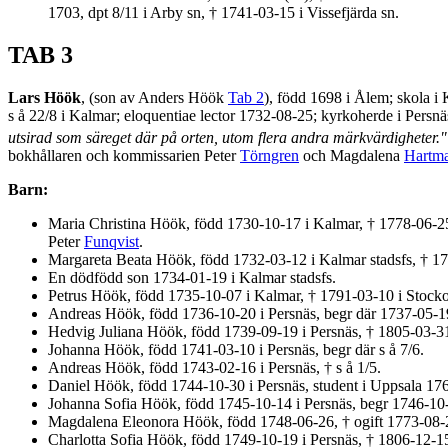
1703, dpt 8/11 i Arby sn, † 1741-03-15 i Vissefjärda sn.
TAB 3
Lars Höök
, (son av Anders Höök
Tab 2
), född 1698 i Ålem; skola i
s å 22/8 i Kalmar; eloquentiae lector 1732-08-25; kyrkoherde i Persn
utsirad som säreget där på orten, utom flera andra märkvärdigheter."
bokhållaren och kommissarien Peter
Törngren
och Magdalena
Hartm
Barn:
Maria Christina Höök, född 1730-10-17 i Kalmar, † 1778-06-2
Peter
Funqvist
.
Margareta Beata Höök, född 1732-03-12 i Kalmar stadsfs, † 17
En dödfödd son 1734-01-19 i Kalmar stadsfs.
Petrus Höök, född 1735-10-07 i Kalmar, † 1791-03-10 i Stockol
Andreas Höök, född 1736-10-20 i Persnäs, begr där 1737-05-1
Hedvig Juliana Höök, född 1739-09-19 i Persnäs, † 1805-03-
Johanna Höök, född 1741-03-10 i Persnäs, begr där s å 7/6.
Andreas Höök, född 1743-02-16 i Persnäs, † s å 1/5.
Daniel Höök, född 1744-10-30 i Persnäs, student i Uppsala 17
Johanna Sofia Höök, född 1745-10-14 i Persnäs, begr 1746-10
Magdalena Eleonora Höök, född 1748-06-26, † ogift 1773-08-
Charlotta Sofia Höök, född 1749-10-19 i Persnäs, † 1806-12-1