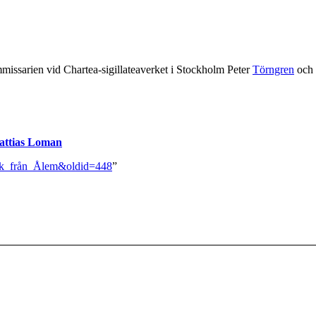
mmissarien vid Chartea-sigillateaverket i Stockholm Peter
Törngren
och 
ttias Loman
öök_från_Ålem&oldid=448
”