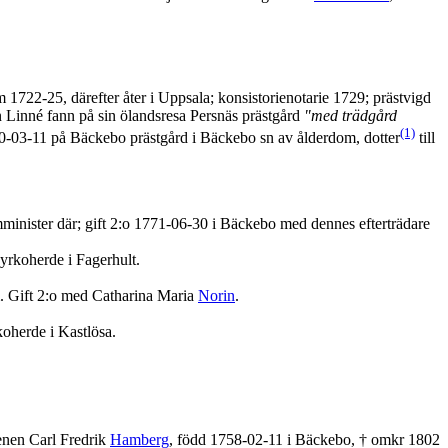
1722-25, därefter åter i Uppsala; konsistorienotarie 1729; prästvigd
n Linné fann på sin ölandsresa Persnäs prästgård
"med trädgård
(1)
0-03-11 på Bäckebo prästgård i Bäckebo sn av ålderdom, dotter
till
minister där; gift 2:o 1771-06-30 i Bäckebo med dennes efterträdare
kyrkoherde i Fagerhult.
. Gift 2:o med Catharina Maria
Norin
.
koherde i Kastlösa.
enen Carl Fredrik
Hamberg
, född 1758-02-11 i Bäckebo, † omkr 1802