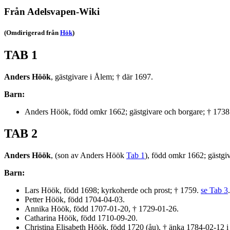
Från Adelsvapen-Wiki
(Omdirigerad från
Hök
)
TAB 1
Anders Höök
, gästgivare i Ålem; † där 1697.
Barn:
Anders Höök, född omkr 1662; gästgivare och borgare; † 173
TAB 2
Anders Höök
, (son av Anders Höök
Tab 1
), född omkr 1662; gästgi
Barn:
Lars Höök, född 1698; kyrkoherde och prost; † 1759.
se Tab 3
.
Petter Höök, född 1704-04-03.
Annika Höök, född 1707-01-20, † 1729-01-26.
Catharina Höök, född 1710-09-20.
Christina Elisabeth Höök, född 1720 (åu), † änka 1784-02-12 i