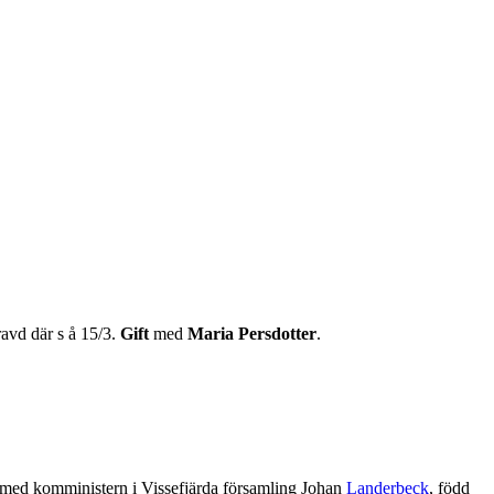
avd där s å 15/3.
Gift
med
Maria Persdotter
.
n med komministern i Vissefjärda församling Johan
Landerbeck
, född