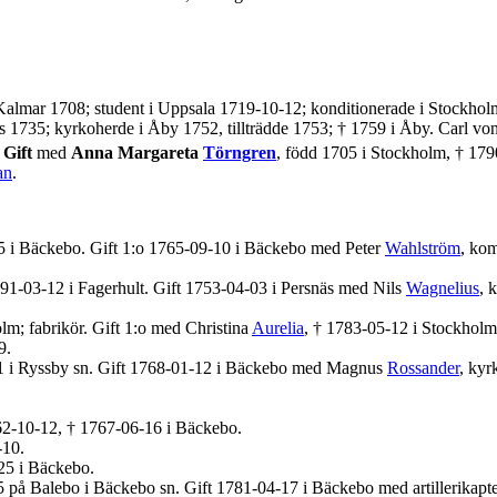
 Kalmar 1708; student i Uppsala 1719-10-12; konditionerade i Stockholm 
äs 1735; kyrkoherde i Åby 1752, tillträdde 1753; † 1759 i Åby. Carl vo
Gift
med
Anna Margareta
Törngren
, född 1705 i Stockholm, † 179
an
.
5 i Bäckebo. Gift 1:o 1765-09-10 i Bäckebo med Peter
Wahlström
, kom
91-03-12 i Fagerhult. Gift 1753-04-03 i Persnäs med Nils
Wagnelius
, 
m; fabrikör. Gift 1:o med Christina
Aurelia
, † 1783-05-12 i Stockholm
9.
31 i Ryssby sn. Gift 1768-01-12 i Bäckebo med Magnus
Rossander
, kyr
62-10-12, † 1767-06-16 i Bäckebo.
-10.
25 i Bäckebo.
5 på Balebo i Bäckebo sn. Gift 1781-04-17 i Bäckebo med artillerikapt