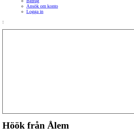
Bidrag
Ansök om konto
Logga in
:
Höök från Ålem