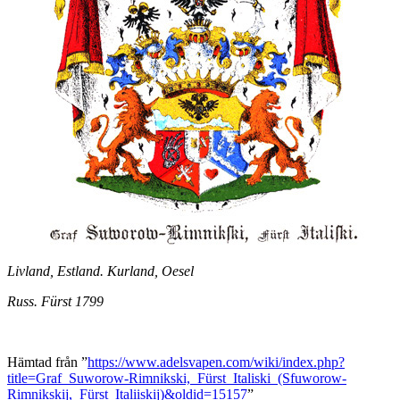
Livland, Estland. Kurland, Oesel
Russ. Fürst 1799
Hämtad från ”
https://www.adelsvapen.com/wiki/index.php?
title=Graf_Suworow-Rimnikski,_Fürst_Italiski_(Sfuworow-
Rimnikskij,_Fürst_Italiiskij)&oldid=15157
”