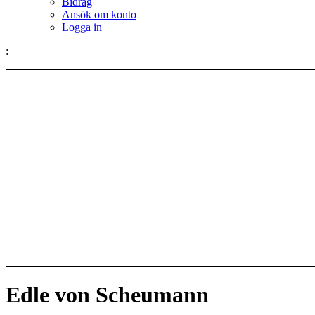
Bidrag
Ansök om konto
Logga in
:
Edle von Scheumann