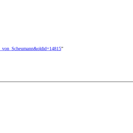
dle_von_Scheumann&oldid=14815
”