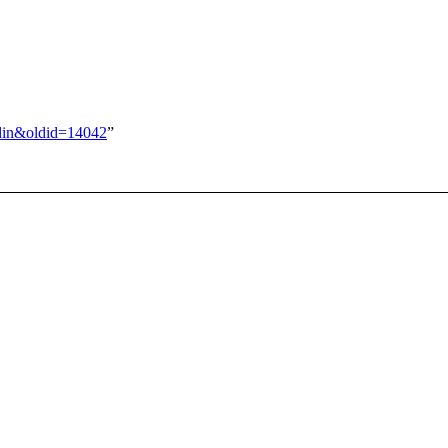
odin&oldid=14042
”