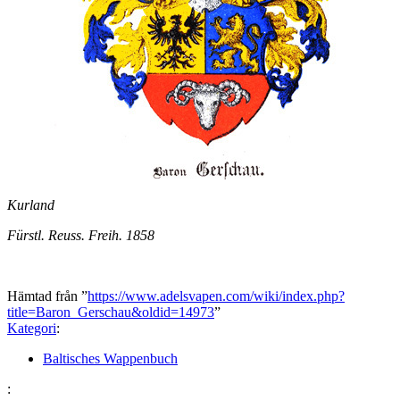
Kurland
Fürstl. Reuss. Freih. 1858
Hämtad från ”
https://www.adelsvapen.com/wiki/index.php?
title=Baron_Gerschau&oldid=14973
”
Kategori
:
Baltisches Wappenbuch
: